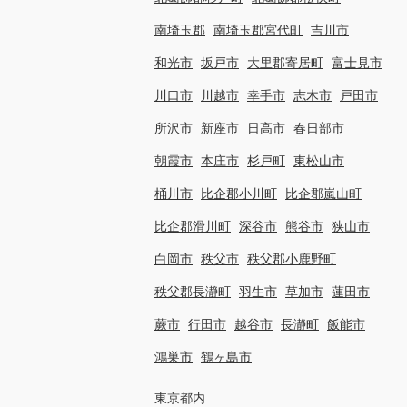
南埼玉郡
南埼玉郡宮代町
吉川市
和光市
坂戸市
大里郡寄居町
富士見市
川口市
川越市
幸手市
志木市
戸田市
所沢市
新座市
日高市
春日部市
朝霞市
本庄市
杉戸町
東松山市
桶川市
比企郡小川町
比企郡嵐山町
比企郡滑川町
深谷市
熊谷市
狭山市
白岡市
秩父市
秩父郡小鹿野町
秩父郡長瀞町
羽生市
草加市
蓮田市
蕨市
行田市
越谷市
長瀞町
飯能市
鴻巣市
鶴ヶ島市
東京都内