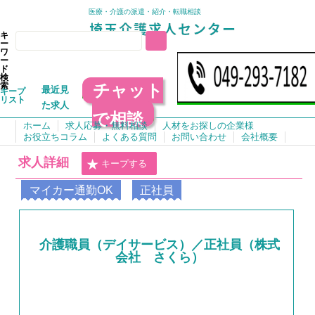
医療・介護の派遣・紹介・転職相談
キ
ー
ワ
ー
ド
検
チャット
索
最近見
キープ
リスト
た求人
で相談
ホーム
求人応募・無料相談
人材をお探しの企業様
お役立ちコラム
よくある質問
お問い合わせ
会社概要
求人詳細
キープする
マイカー通勤OK
正社員
介護職員（デイサービス）／正社員（株式
会社 さくら）