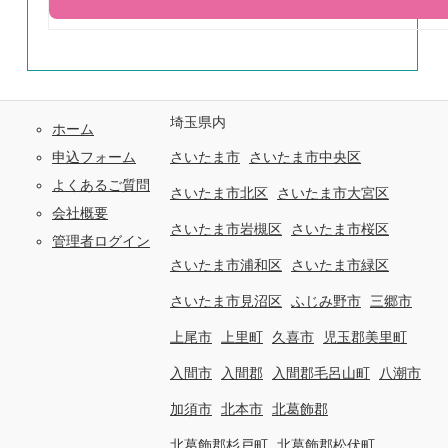
埼玉県内
ホーム
申込フォーム
さいたま市
さいたま市中央区
よくあるご質問
さいたま市北区
さいたま市大宮区
会社概要
さいたま市岩槻区
さいたま市桜区
管理者ログイン
さいたま市浦和区
さいたま市緑区
さいたま市見沼区
ふじみ野市
三郷市
上尾市
上里町
久喜市
児玉郡美里町
入間市
入間郡
入間郡毛呂山町
八潮市
加須市
北本市
北葛飾郡
北葛飾郡杉戸町
北葛飾郡松伏町