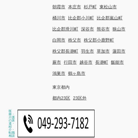
朝霞市
本庄市
杉戸町
東松山市
桶川市
比企郡小川町
比企郡嵐山町
比企郡滑川町
深谷市
熊谷市
狭山市
白岡市
秩父市
秩父郡小鹿野町
秩父郡長瀞町
羽生市
草加市
蓮田市
蕨市
行田市
越谷市
長瀞町
飯能市
鴻巣市
鶴ヶ島市
東京都内
都内23区
23区外
医
療・
介護
の派
遣・
紹
介・
転職
相談