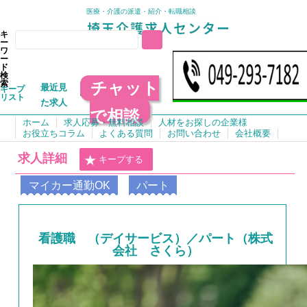
医療・介護の派遣・紹介・転職相談
キ
ー
ワ
ー
ド
検
チャット
索
最近見
キープ
リスト
た求人
で相談
ホーム
求人応募・無料相談
人材をお探しの企業様
お役立ちコラム
よくある質問
お問い合わせ
会社概要
求人詳細
キープする
マイカー通勤OK
パート
看護職 （デイサービス）／パート（株式
会社 さくら）