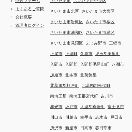
申込フォーム
さいたま市
さいたま市中央区
よくあるご質問
さいたま市北区
さいたま市大宮区
会社概要
さいたま市岩槻区
さいたま市桜区
管理者ログイン
さいたま市浦和区
さいたま市緑区
さいたま市見沼区
ふじみ野市
三郷市
上尾市
上里町
久喜市
児玉郡美里町
入間市
入間郡
入間郡毛呂山町
八潮市
加須市
北本市
北葛飾郡
北葛飾郡杉戸町
北葛飾郡松伏町
南埼玉郡
南埼玉郡宮代町
吉川市
和光市
坂戸市
大里郡寄居町
富士見市
川口市
川越市
幸手市
志木市
戸田市
所沢市
新座市
日高市
春日部市