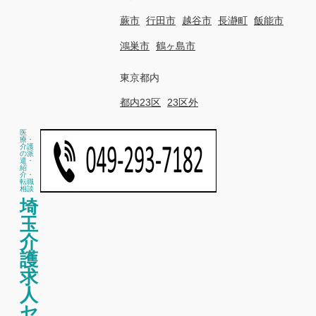
蕨市
行田市
越谷市
長瀞町
飯能市
鴻巣市
鶴ヶ島市
東京都内
都内23区
23区外
医
療・
介護
の派
遣・
紹
介・
転職
相談
埼
玉
介
護
求
人
セ