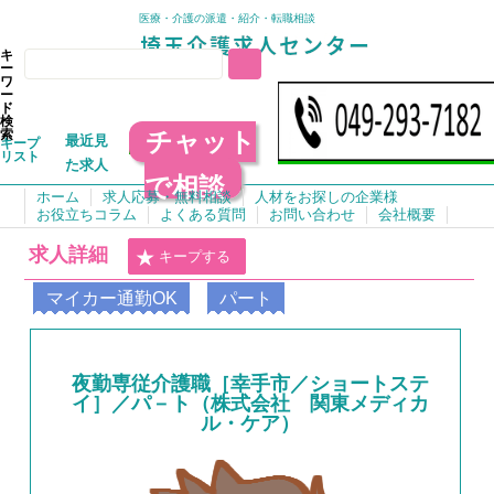
医療・介護の派遣・紹介・転職相談
キ
ー
ワ
ー
ド
検
チャット
索
最近見
キープ
リスト
た求人
で相談
ホーム
求人応募・無料相談
人材をお探しの企業様
お役立ちコラム
よくある質問
お問い合わせ
会社概要
求人詳細
キープする
マイカー通勤OK
パート
夜勤専従介護職［幸手市／ショートステ
イ］／パ－ト（株式会社 関東メディカ
ル・ケア）