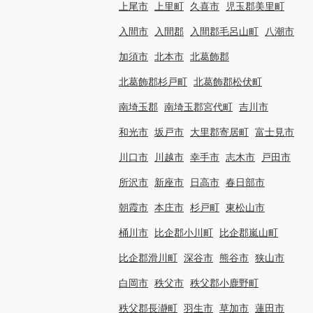
上尾市
上里町
久喜市
児玉郡美里町
入間市
入間郡
入間郡毛呂山町
八潮市
加須市
北本市
北葛飾郡
北葛飾郡杉戸町
北葛飾郡松伏町
南埼玉郡
南埼玉郡宮代町
吉川市
和光市
坂戸市
大里郡寄居町
富士見市
川口市
川越市
幸手市
志木市
戸田市
所沢市
新座市
日高市
春日部市
朝霞市
本庄市
杉戸町
東松山市
桶川市
比企郡小川町
比企郡嵐山町
比企郡滑川町
深谷市
熊谷市
狭山市
白岡市
秩父市
秩父郡小鹿野町
秩父郡長瀞町
羽生市
草加市
蓮田市