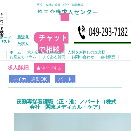
医療・介護の派遣・紹介・転職相談
キ
ー
ワ
ー
ド
検
チャット
索
最近見
キープ
リスト
た求人
で相談
ホーム
求人応募・無料相談
人材をお探しの企業様
お役立ちコラム
よくある質問
お問い合わせ
会社概要
求人詳細
キープする
マイカー通勤OK
パート
夜勤専従看護職（正・准）／パート（株式
会社 関東メディカル・ケア）