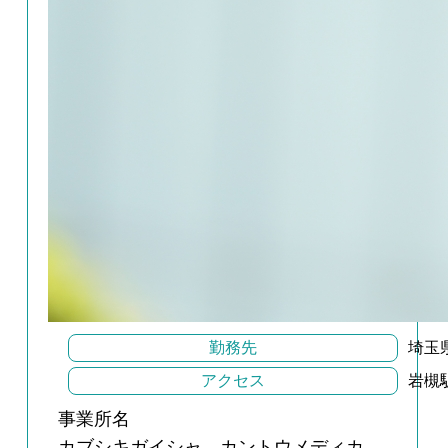
勤務先
埼玉
アクセス
岩槻
事業所名
カブシキガイシャ カントウメディカ