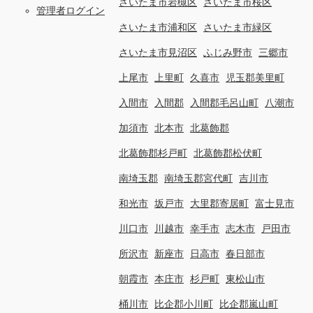
さいたま市岩槻区
さいたま市桜区
管理者ログイン
さいたま市浦和区
さいたま市緑区
さいたま市見沼区
ふじみ野市
三郷市
上尾市
上里町
久喜市
児玉郡美里町
入間市
入間郡
入間郡毛呂山町
八潮市
加須市
北本市
北葛飾郡
北葛飾郡杉戸町
北葛飾郡松伏町
南埼玉郡
南埼玉郡宮代町
吉川市
和光市
坂戸市
大里郡寄居町
富士見市
川口市
川越市
幸手市
志木市
戸田市
所沢市
新座市
日高市
春日部市
朝霞市
本庄市
杉戸町
東松山市
桶川市
比企郡小川町
比企郡嵐山町