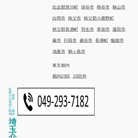
比企郡滑川町
深谷市
熊谷市
狭山市
白岡市
秩父市
秩父郡小鹿野町
秩父郡長瀞町
羽生市
草加市
蓮田市
蕨市
行田市
越谷市
長瀞町
飯能市
鴻巣市
鶴ヶ島市
東京都内
都内23区
23区外
医
療・
介護
の派
遣・
紹
介・
転職
相談
埼
玉
介