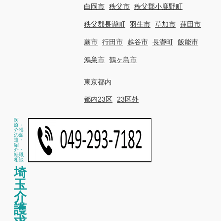
白岡市
秩父市
秩父郡小鹿野町
秩父郡長瀞町
羽生市
草加市
蓮田市
蕨市
行田市
越谷市
長瀞町
飯能市
鴻巣市
鶴ヶ島市
東京都内
都内23区
23区外
医
療・
介護
の派
遣・
紹
介・
転職
相談
埼
玉
介
護