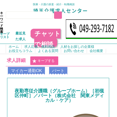
医療・介護の派遣・紹介・転職相談
キ
ー
ワ
ー
ド
検
チャット
索
最近見
キープ
リスト
た求人
で相談
ホーム
求人応募・無料相談
人材をお探しの企業様
お役立ちコラム
よくある質問
お問い合わせ
会社概要
求人詳細
キープする
マイカー通勤OK
パート
夜勤専従介護職（グループホーム）［岩槻
区仲町］／パート（株式会社 関東メディ
カル・ケア）