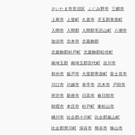
さいたま市見沼区
ふじみ野市
三郷市
上尾市
上里町
久喜市
児玉郡美里町
入間市
入間郡
入間郡毛呂山町
八潮市
加須市
北本市
北葛飾郡
北葛飾郡杉戸町
北葛飾郡松伏町
南埼玉郡
南埼玉郡宮代町
吉川市
和光市
坂戸市
大里郡寄居町
富士見市
川口市
川越市
幸手市
志木市
戸田市
所沢市
新座市
日高市
春日部市
朝霞市
本庄市
杉戸町
東松山市
桶川市
比企郡小川町
比企郡嵐山町
比企郡滑川町
深谷市
熊谷市
狭山市