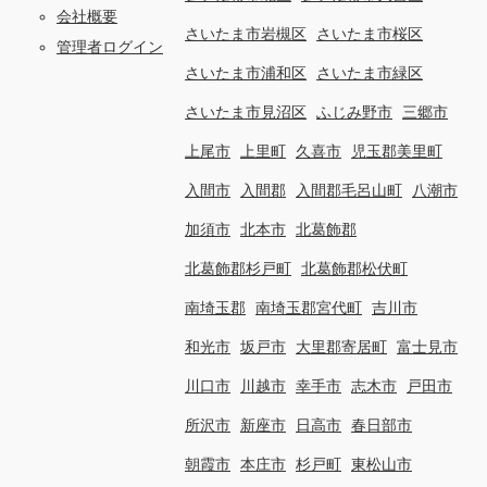
会社概要
さいたま市岩槻区
さいたま市桜区
管理者ログイン
さいたま市浦和区
さいたま市緑区
さいたま市見沼区
ふじみ野市
三郷市
上尾市
上里町
久喜市
児玉郡美里町
入間市
入間郡
入間郡毛呂山町
八潮市
加須市
北本市
北葛飾郡
北葛飾郡杉戸町
北葛飾郡松伏町
南埼玉郡
南埼玉郡宮代町
吉川市
和光市
坂戸市
大里郡寄居町
富士見市
川口市
川越市
幸手市
志木市
戸田市
所沢市
新座市
日高市
春日部市
朝霞市
本庄市
杉戸町
東松山市