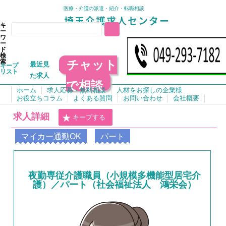
医療・介護の派遣・紹介・転職相談
キ
ー
ワ
ー
ド
検
チャット
索
最近見
キープ
リスト
た求人
で相談
ホーム
求人応募・無料相談
人材をお探しの企業様
お役立ちコラム
よくある質問
お問い合わせ
会社概要
求人詳細
キープする
マイカー通勤OK
パート
夜勤専従介護職員（小規模多機能型居宅介
護）／パート（社会福祉法人 鴻栄会）