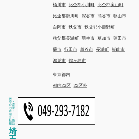
桶川市
比企郡小川町
比企郡嵐山町
比企郡滑川町
深谷市
熊谷市
狭山市
白岡市
秩父市
秩父郡小鹿野町
秩父郡長瀞町
羽生市
草加市
蓮田市
蕨市
行田市
越谷市
長瀞町
飯能市
鴻巣市
鶴ヶ島市
東京都内
都内23区
23区外
医
療・
介護
の派
遣・
紹
介・
転職
相談
埼
玉