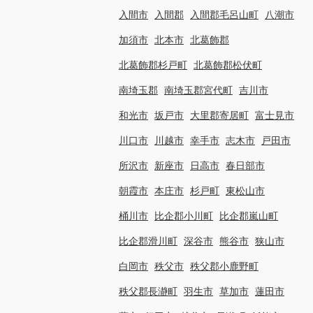
入間市
入間郡
入間郡毛呂山町
八潮市
加須市
北本市
北葛飾郡
北葛飾郡杉戸町
北葛飾郡松伏町
南埼玉郡
南埼玉郡宮代町
吉川市
和光市
坂戸市
大里郡寄居町
富士見市
川口市
川越市
幸手市
志木市
戸田市
所沢市
新座市
日高市
春日部市
朝霞市
本庄市
杉戸町
東松山市
桶川市
比企郡小川町
比企郡嵐山町
比企郡滑川町
深谷市
熊谷市
狭山市
白岡市
秩父市
秩父郡小鹿野町
秩父郡長瀞町
羽生市
草加市
蓮田市