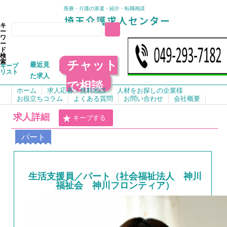
医療・介護の派遣・紹介・転職相談
キ
ー
ワ
ー
ド
検
チャット
索
最近見
キープ
リスト
た求人
で相談
ホーム
求人応募・無料相談
人材をお探しの企業様
お役立ちコラム
よくある質問
お問い合わせ
会社概要
求人詳細
キープする
パート
生活支援員／パート（社会福祉法人 神川
福祉会 神川フロンティア）