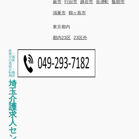
蕨市
行田市
越谷市
長瀞町
飯能市
鴻巣市
鶴ヶ島市
東京都内
都内23区
23区外
医
療・
介護
の派
遣・
紹
介・
転職
相談
埼
玉
介
護
求
人
セ
ン