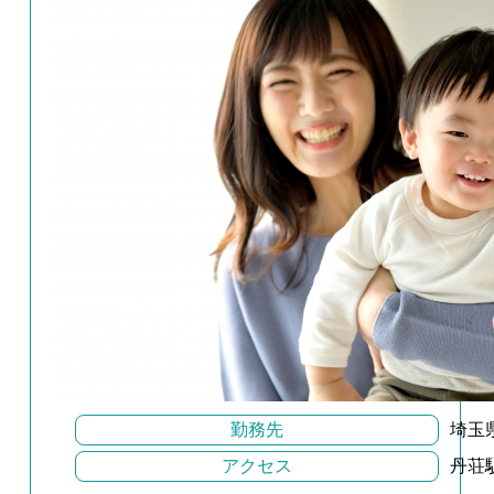
勤務先
埼玉
アクセス
丹荘