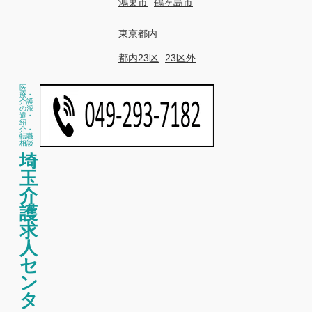
鴻巣市
鶴ヶ島市
東京都内
都内23区
23区外
医
療・
介護
の派
遣・
紹
介・
転職
相談
埼
玉
介
護
求
人
セ
ン
タ