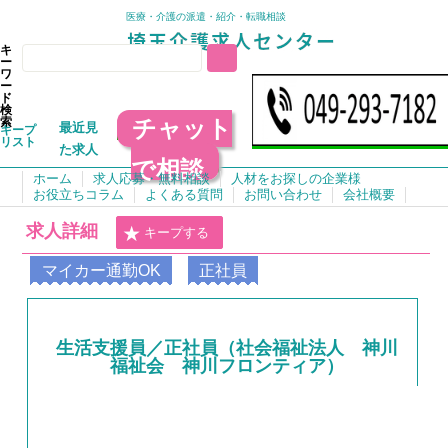
医療・介護の派遣・紹介・転職相談
キ
ー
ワ
ー
ド
検
チャット
索
最近見
キープ
リスト
た求人
で相談
ホーム
求人応募・無料相談
人材をお探しの企業様
お役立ちコラム
よくある質問
お問い合わせ
会社概要
求人詳細
キープする
マイカー通勤OK
正社員
生活支援員／正社員（社会福祉法人 神川
福祉会 神川フロンティア）