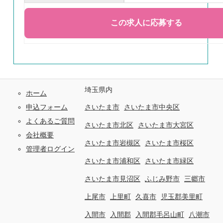
埼玉県内
ホーム
申込フォーム
さいたま市
さいたま市中央区
よくあるご質問
さいたま市北区
さいたま市大宮区
会社概要
さいたま市岩槻区
さいたま市桜区
管理者ログイン
さいたま市浦和区
さいたま市緑区
さいたま市見沼区
ふじみ野市
三郷市
上尾市
上里町
久喜市
児玉郡美里町
入間市
入間郡
入間郡毛呂山町
八潮市