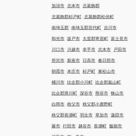
加須市
北本市
北葛飾郡
北葛飾郡杉戸町
北葛飾郡松伏町
南埼玉郡
南埼玉郡宮代町
吉川市
和光市
坂戸市
大里郡寄居町
富士見市
川口市
川越市
幸手市
志木市
戸田市
所沢市
新座市
日高市
春日部市
朝霞市
本庄市
杉戸町
東松山市
桶川市
比企郡小川町
比企郡嵐山町
比企郡滑川町
深谷市
熊谷市
狭山市
白岡市
秩父市
秩父郡小鹿野町
秩父郡長瀞町
羽生市
草加市
蓮田市
蕨市
行田市
越谷市
長瀞町
飯能市