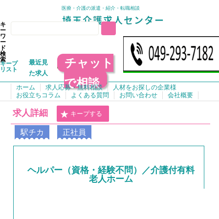
医療・介護の派遣・紹介・転職相談
キ
ー
ワ
ー
ド
検
チャット
索
最近見
キープ
リスト
た求人
で相談
ホーム
求人応募・無料相談
人材をお探しの企業様
お役立ちコラム
よくある質問
お問い合わせ
会社概要
求人詳細
キープする
駅チカ
正社員
ヘルパー（資格・経験不問）／介護付有料
老人ホーム