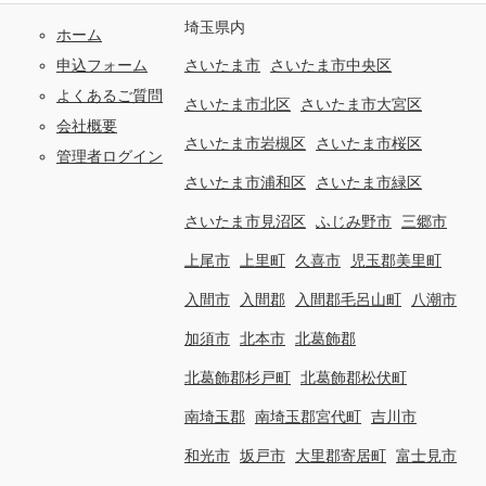
埼玉県内
ホーム
申込フォーム
さいたま市
さいたま市中央区
よくあるご質問
さいたま市北区
さいたま市大宮区
会社概要
さいたま市岩槻区
さいたま市桜区
管理者ログイン
さいたま市浦和区
さいたま市緑区
さいたま市見沼区
ふじみ野市
三郷市
上尾市
上里町
久喜市
児玉郡美里町
入間市
入間郡
入間郡毛呂山町
八潮市
加須市
北本市
北葛飾郡
北葛飾郡杉戸町
北葛飾郡松伏町
南埼玉郡
南埼玉郡宮代町
吉川市
和光市
坂戸市
大里郡寄居町
富士見市