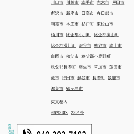
川口市
川越市
幸手市
志木市
戸田市
所沢市
新座市
日高市
春日部市
朝霞市
本庄市
杉戸町
東松山市
桶川市
比企郡小川町
比企郡嵐山町
比企郡滑川町
深谷市
熊谷市
狭山市
白岡市
秩父市
秩父郡小鹿野町
秩父郡長瀞町
羽生市
草加市
蓮田市
蕨市
行田市
越谷市
長瀞町
飯能市
鴻巣市
鶴ヶ島市
東京都内
都内23区
23区外
医
療・
介護