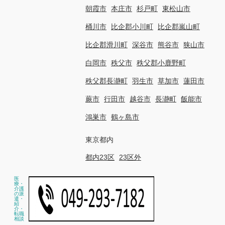
朝霞市
本庄市
杉戸町
東松山市
桶川市
比企郡小川町
比企郡嵐山町
比企郡滑川町
深谷市
熊谷市
狭山市
白岡市
秩父市
秩父郡小鹿野町
秩父郡長瀞町
羽生市
草加市
蓮田市
蕨市
行田市
越谷市
長瀞町
飯能市
鴻巣市
鶴ヶ島市
東京都内
都内23区
23区外
医
療・
介護
の派
遣・
紹
介・
転職
相談