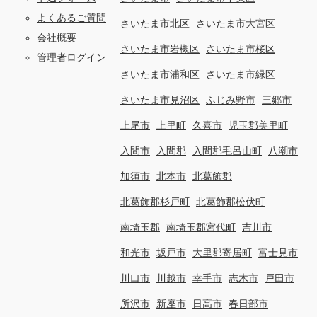
よくあるご質問
さいたま市北区
さいたま市大宮区
会社概要
さいたま市岩槻区
さいたま市桜区
管理者ログイン
さいたま市浦和区
さいたま市緑区
さいたま市見沼区
ふじみ野市
三郷市
上尾市
上里町
久喜市
児玉郡美里町
入間市
入間郡
入間郡毛呂山町
八潮市
加須市
北本市
北葛飾郡
北葛飾郡杉戸町
北葛飾郡松伏町
南埼玉郡
南埼玉郡宮代町
吉川市
和光市
坂戸市
大里郡寄居町
富士見市
川口市
川越市
幸手市
志木市
戸田市
所沢市
新座市
日高市
春日部市