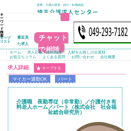
医療・介護の派遣・紹介・転職相談
キ
ー
ワ
ー
ド
検
チャット
索
最近見
キープ
リスト
た求人
で相談
ホーム
求人応募・無料相談
人材をお探しの企業様
お役立ちコラム
よくある質問
お問い合わせ
会社概要
求人詳細
キープする
マイカー通勤OK
パート
介護職 夜勤専従（非常勤）／介護付き有
料老人ホーム／パート（株式会社 社会福
祉総合研究所）