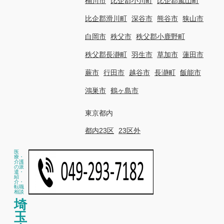
桶川市
比企郡小川町
比企郡嵐山町
比企郡滑川町
深谷市
熊谷市
狭山市
白岡市
秩父市
秩父郡小鹿野町
秩父郡長瀞町
羽生市
草加市
蓮田市
蕨市
行田市
越谷市
長瀞町
飯能市
鴻巣市
鶴ヶ島市
東京都内
都内23区
23区外
医
療・
介護
の派
遣・
紹
介・
転職
相談
埼
玉