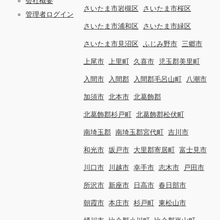
会社概要
さいたま市岩槻区
さいたま市桜区
管理者ログイン
さいたま市浦和区
さいたま市緑区
さいたま市見沼区
ふじみ野市
三郷市
上尾市
上里町
久喜市
児玉郡美里町
入間市
入間郡
入間郡毛呂山町
八潮市
加須市
北本市
北葛飾郡
北葛飾郡杉戸町
北葛飾郡松伏町
南埼玉郡
南埼玉郡宮代町
吉川市
和光市
坂戸市
大里郡寄居町
富士見市
川口市
川越市
幸手市
志木市
戸田市
所沢市
新座市
日高市
春日部市
朝霞市
本庄市
杉戸町
東松山市