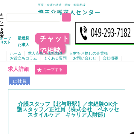
医療・介護の派遣・紹介・転職相談
キ
ー
ワ
ー
ド
検
チャット
索
最近見
キープ
リスト
た求人
で相談
ホーム
求人応募・無料相談
人材をお探しの企業様
お役立ちコラム
よくある質問
お問い合わせ
会社概要
求人詳細
キープする
正社員
介護スタッフ【北与野駅】／未経験OK介
護スタッフ／正社員（株式会社 ベネッセ
スタイルケア キャリア人財部）