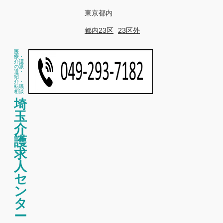
東京都内
都内23区
23区外
医
療・
介護
の派
遣・
紹
介・
転職
相談
埼
玉
介
護
求
人
セ
ン
タ
ー