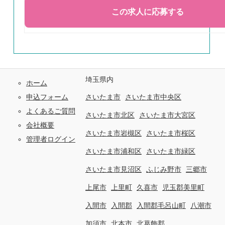
埼玉県内
ホーム
申込フォーム
さいたま市
さいたま市中央区
よくあるご質問
さいたま市北区
さいたま市大宮区
会社概要
さいたま市岩槻区
さいたま市桜区
管理者ログイン
さいたま市浦和区
さいたま市緑区
さいたま市見沼区
ふじみ野市
三郷市
上尾市
上里町
久喜市
児玉郡美里町
入間市
入間郡
入間郡毛呂山町
八潮市
加須市
北本市
北葛飾郡