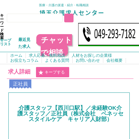
医療・介護の派遣・紹介・転職相談
キ
ー
ワ
ー
ド
検
チャット
索
最近見
キープ
リスト
た求人
で相談
ホーム
求人応募・無料相談
人材をお探しの企業様
お役立ちコラム
よくある質問
お問い合わせ
会社概要
求人詳細
キープする
正社員
介護スタッフ【西川口駅】／未経験OK介
護スタッフ／正社員（株式会社 ベネッセ
スタイルケア キャリア人財部）