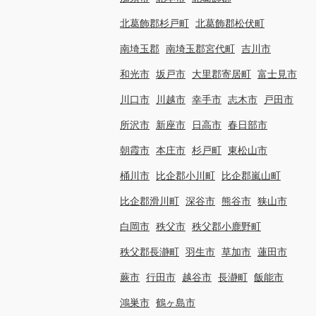
北葛飾郡杉戸町
北葛飾郡松伏町
南埼玉郡
南埼玉郡宮代町
吉川市
和光市
坂戸市
大里郡寄居町
富士見市
川口市
川越市
幸手市
志木市
戸田市
所沢市
新座市
日高市
春日部市
朝霞市
本庄市
杉戸町
東松山市
桶川市
比企郡小川町
比企郡嵐山町
比企郡滑川町
深谷市
熊谷市
狭山市
白岡市
秩父市
秩父郡小鹿野町
秩父郡長瀞町
羽生市
草加市
蓮田市
蕨市
行田市
越谷市
長瀞町
飯能市
鴻巣市
鶴ヶ島市