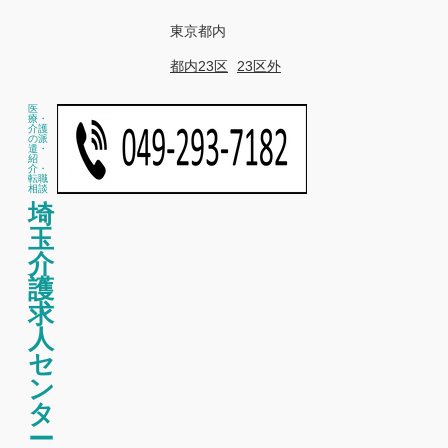
東京都内
都内23区
23区外
医
療・
介護
の派
遣・
紹
介・
転職
相談
埼
玉
介
護
求
人
セ
ン
タ
ー