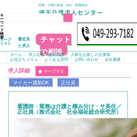
医療・介護の派遣・紹介・転職相談
キ
ー
ワ
ー
ド
検
チャット
索
最近見
キープ
リスト
た求人
で相談
ホーム
求人応募・無料相談
人材をお探しの企業様
お役立ちコラム
よくある質問
お問い合わせ
会社概要
求人詳細
キープする
マイカー通勤OK
正社員
看護師・業務は介護と棲み分け・サ高住／
正社員（株式会社 社会福祉総合研究所）