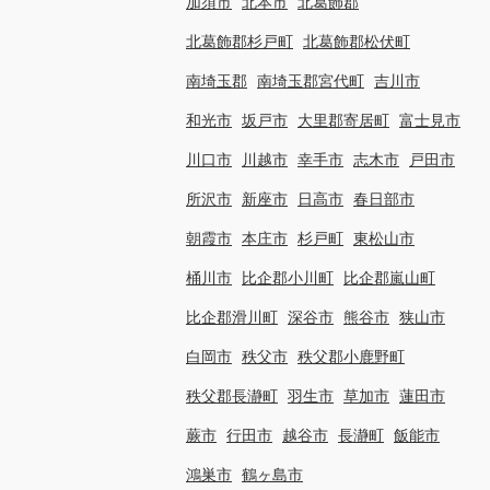
加須市
北本市
北葛飾郡
北葛飾郡杉戸町
北葛飾郡松伏町
南埼玉郡
南埼玉郡宮代町
吉川市
和光市
坂戸市
大里郡寄居町
富士見市
川口市
川越市
幸手市
志木市
戸田市
所沢市
新座市
日高市
春日部市
朝霞市
本庄市
杉戸町
東松山市
桶川市
比企郡小川町
比企郡嵐山町
比企郡滑川町
深谷市
熊谷市
狭山市
白岡市
秩父市
秩父郡小鹿野町
秩父郡長瀞町
羽生市
草加市
蓮田市
蕨市
行田市
越谷市
長瀞町
飯能市
鴻巣市
鶴ヶ島市