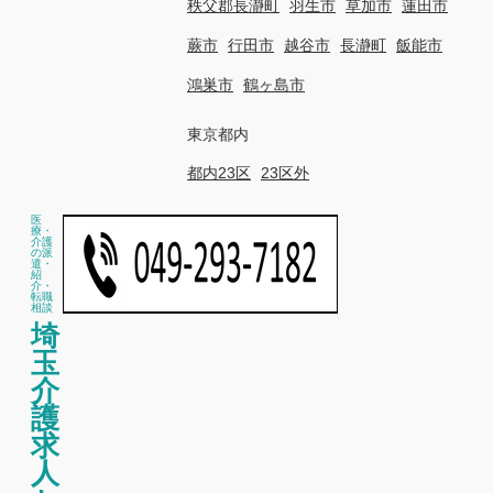
秩父郡長瀞町
羽生市
草加市
蓮田市
蕨市
行田市
越谷市
長瀞町
飯能市
鴻巣市
鶴ヶ島市
東京都内
都内23区
23区外
医
療・
介護
の派
遣・
紹
介・
転職
相談
埼
玉
介
護
求
人