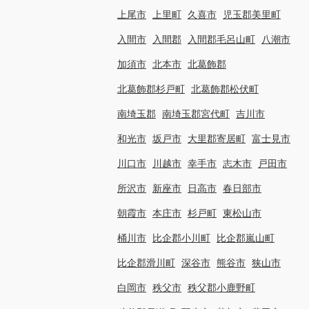
上尾市
上里町
久喜市
児玉郡美里町
入間市
入間郡
入間郡毛呂山町
八潮市
加須市
北本市
北葛飾郡
北葛飾郡杉戸町
北葛飾郡松伏町
南埼玉郡
南埼玉郡宮代町
吉川市
和光市
坂戸市
大里郡寄居町
富士見市
川口市
川越市
幸手市
志木市
戸田市
所沢市
新座市
日高市
春日部市
朝霞市
本庄市
杉戸町
東松山市
桶川市
比企郡小川町
比企郡嵐山町
比企郡滑川町
深谷市
熊谷市
狭山市
白岡市
秩父市
秩父郡小鹿野町