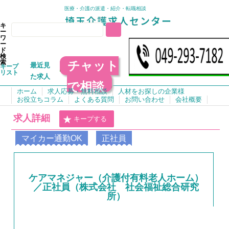
医療・介護の派遣・紹介・転職相談
キ
ー
ワ
ー
ド
検
チャット
索
最近見
キープ
リスト
た求人
で相談
ホーム
求人応募・無料相談
人材をお探しの企業様
お役立ちコラム
よくある質問
お問い合わせ
会社概要
求人詳細
キープする
マイカー通勤OK
正社員
ケアマネジャー（介護付有料老人ホーム）
／正社員（株式会社 社会福祉総合研究
所）