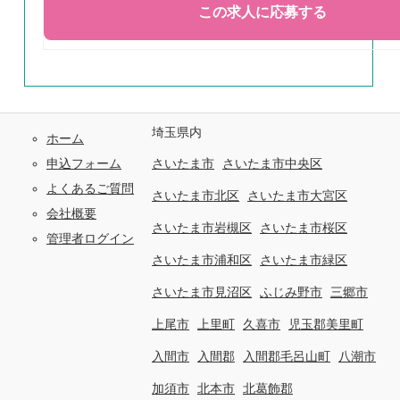
埼玉県内
ホーム
申込フォーム
さいたま市
さいたま市中央区
よくあるご質問
さいたま市北区
さいたま市大宮区
会社概要
さいたま市岩槻区
さいたま市桜区
管理者ログイン
さいたま市浦和区
さいたま市緑区
さいたま市見沼区
ふじみ野市
三郷市
上尾市
上里町
久喜市
児玉郡美里町
入間市
入間郡
入間郡毛呂山町
八潮市
加須市
北本市
北葛飾郡