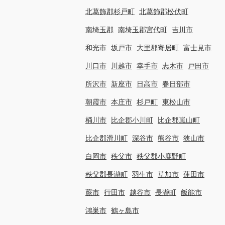
北葛飾郡杉戸町
北葛飾郡松伏町
南埼玉郡
南埼玉郡宮代町
吉川市
和光市
坂戸市
大里郡寄居町
富士見市
川口市
川越市
幸手市
志木市
戸田市
所沢市
新座市
日高市
春日部市
朝霞市
本庄市
杉戸町
東松山市
桶川市
比企郡小川町
比企郡嵐山町
比企郡滑川町
深谷市
熊谷市
狭山市
白岡市
秩父市
秩父郡小鹿野町
秩父郡長瀞町
羽生市
草加市
蓮田市
蕨市
行田市
越谷市
長瀞町
飯能市
鴻巣市
鶴ヶ島市