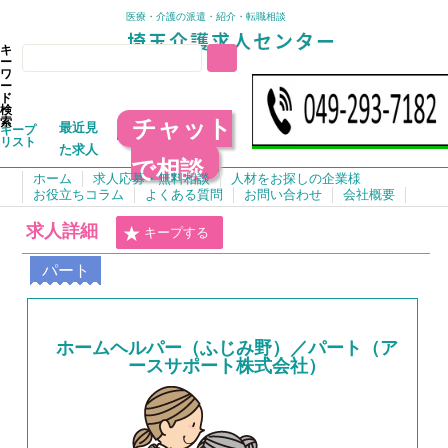
医療・介護の派遣・紹介・転職相談
キ
ー
ワ
ー
ド
検
チャット
索
最近見
キープ
リスト
た求人
で相談
ホーム
求人応募・無料相談
人材をお探しの企業様
お役立ちコラム
よくある質問
お問い合わせ
会社概要
求人詳細
キープする
パート
ホームヘルパー（ふじみ野）／パート（ア
ースサポート株式会社）