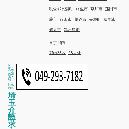
秩父郡長瀞町
羽生市
草加市
蓮田市
蕨市
行田市
越谷市
長瀞町
飯能市
鴻巣市
鶴ヶ島市
東京都内
都内23区
23区外
医
療・
介護
の派
遣・
紹
介・
転職
相談
埼
玉
介
護
求