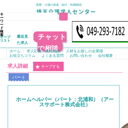
医療・介護の派遣・紹介・転職相談
キ
ー
ワ
ー
ド
検
チャット
索
最近見
キープ
リスト
た求人
で相談
ホーム
求人応募・無料相談
人材をお探しの企業様
お役立ちコラム
よくある質問
お問い合わせ
会社概要
求人詳細
キープする
パート
ホームヘルパー（パート：北浦和）（アー
スサポート株式会社）