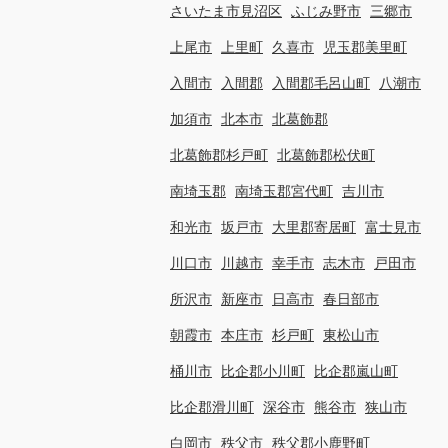
さいたま市見沼区
ふじみ野市
三郷市
上尾市
上里町
久喜市
児玉郡美里町
入間市
入間郡
入間郡毛呂山町
八潮市
加須市
北本市
北葛飾郡
北葛飾郡杉戸町
北葛飾郡松伏町
南埼玉郡
南埼玉郡宮代町
吉川市
和光市
坂戸市
大里郡寄居町
富士見市
川口市
川越市
幸手市
志木市
戸田市
所沢市
新座市
日高市
春日部市
朝霞市
本庄市
杉戸町
東松山市
桶川市
比企郡小川町
比企郡嵐山町
比企郡滑川町
深谷市
熊谷市
狭山市
白岡市
秩父市
秩父郡小鹿野町