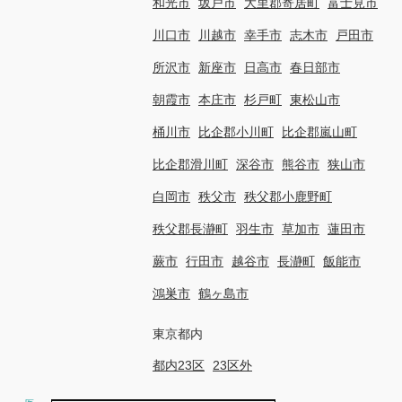
和光市
坂戸市
大里郡寄居町
富士見市
川口市
川越市
幸手市
志木市
戸田市
所沢市
新座市
日高市
春日部市
朝霞市
本庄市
杉戸町
東松山市
桶川市
比企郡小川町
比企郡嵐山町
比企郡滑川町
深谷市
熊谷市
狭山市
白岡市
秩父市
秩父郡小鹿野町
秩父郡長瀞町
羽生市
草加市
蓮田市
蕨市
行田市
越谷市
長瀞町
飯能市
鴻巣市
鶴ヶ島市
東京都内
都内23区
23区外