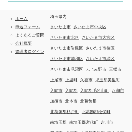
埼玉県内
ホーム
申込フォーム
さいたま市
さいたま市中央区
よくあるご質問
さいたま市北区
さいたま市大宮区
会社概要
さいたま市岩槻区
さいたま市桜区
管理者ログイン
さいたま市浦和区
さいたま市緑区
さいたま市見沼区
ふじみ野市
三郷市
上尾市
上里町
久喜市
児玉郡美里町
入間市
入間郡
入間郡毛呂山町
八潮市
加須市
北本市
北葛飾郡
北葛飾郡杉戸町
北葛飾郡松伏町
南埼玉郡
南埼玉郡宮代町
吉川市