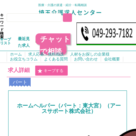
医療・介護の派遣・紹介・転職相談
キ
ー
ワ
ー
ド
検
チャット
索
最近見
キープ
リスト
た求人
で相談
ホーム
求人応募・無料相談
人材をお探しの企業様
お役立ちコラム
よくある質問
お問い合わせ
会社概要
求人詳細
キープする
パート
ホームヘルパー（パート：東大宮）（アー
スサポート株式会社）