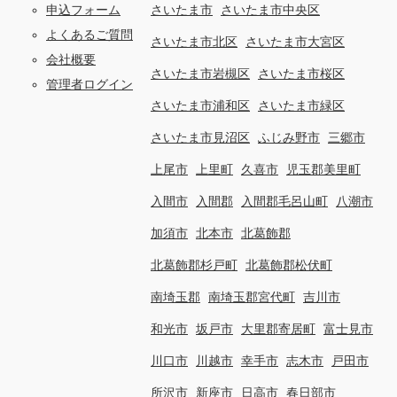
申込フォーム
さいたま市
さいたま市中央区
よくあるご質問
さいたま市北区
さいたま市大宮区
会社概要
さいたま市岩槻区
さいたま市桜区
管理者ログイン
さいたま市浦和区
さいたま市緑区
さいたま市見沼区
ふじみ野市
三郷市
上尾市
上里町
久喜市
児玉郡美里町
入間市
入間郡
入間郡毛呂山町
八潮市
加須市
北本市
北葛飾郡
北葛飾郡杉戸町
北葛飾郡松伏町
南埼玉郡
南埼玉郡宮代町
吉川市
和光市
坂戸市
大里郡寄居町
富士見市
川口市
川越市
幸手市
志木市
戸田市
所沢市
新座市
日高市
春日部市