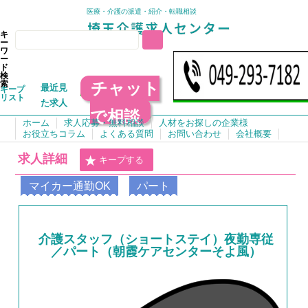
医療・介護の派遣・紹介・転職相談
キ
ー
ワ
ー
ド
検
チャット
索
最近見
キープ
リスト
た求人
で相談
ホーム
求人応募・無料相談
人材をお探しの企業様
お役立ちコラム
よくある質問
お問い合わせ
会社概要
求人詳細
キープする
マイカー通勤OK
パート
介護スタッフ（ショートステイ）夜勤専従
／パート（朝霞ケアセンターそよ風）