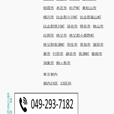
朝霞市
本庄市
杉戸町
東松山市
桶川市
比企郡小川町
比企郡嵐山町
比企郡滑川町
深谷市
熊谷市
狭山市
白岡市
秩父市
秩父郡小鹿野町
秩父郡長瀞町
羽生市
草加市
蓮田市
蕨市
行田市
越谷市
長瀞町
飯能市
鴻巣市
鶴ヶ島市
東京都内
都内23区
23区外
医
療・
介護
の派
遣・
紹
介・
転職