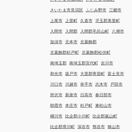
さいたま市見沼区
ふじみ野市
三郷市
上尾市
上里町
久喜市
児玉郡美里町
入間市
入間郡
入間郡毛呂山町
八潮市
加須市
北本市
北葛飾郡
北葛飾郡杉戸町
北葛飾郡松伏町
南埼玉郡
南埼玉郡宮代町
吉川市
和光市
坂戸市
大里郡寄居町
富士見市
川口市
川越市
幸手市
志木市
戸田市
所沢市
新座市
日高市
春日部市
朝霞市
本庄市
杉戸町
東松山市
桶川市
比企郡小川町
比企郡嵐山町
比企郡滑川町
深谷市
熊谷市
狭山市