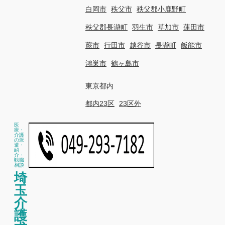
白岡市
秩父市
秩父郡小鹿野町
秩父郡長瀞町
羽生市
草加市
蓮田市
蕨市
行田市
越谷市
長瀞町
飯能市
鴻巣市
鶴ヶ島市
東京都内
都内23区
23区外
医
療・
介護
の派
遣・
紹
介・
転職
相談
埼
玉
介
護