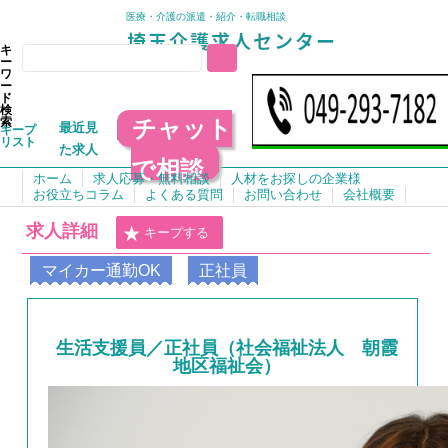
医療・介護の派遣・紹介・転職相談
キ
ー
ワ
ー
ド
検
チャット
索
最近見
キープ
リスト
た求人
で相談
ホーム
求人応募・無料相談
人材をお探しの企業様
お役立ちコラム
よくある質問
お問い合わせ
会社概要
求人詳細
キープする
マイカー通勤OK
正社員
生活支援員／正社員（社会福祉法人 朝霞
地区福祉会）