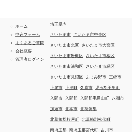
埼玉県内
ホーム
申込フォーム
さいたま市
さいたま市中央区
よくあるご質問
さいたま市北区
さいたま市大宮区
会社概要
さいたま市岩槻区
さいたま市桜区
管理者ログイン
さいたま市浦和区
さいたま市緑区
さいたま市見沼区
ふじみ野市
三郷市
上尾市
上里町
久喜市
児玉郡美里町
入間市
入間郡
入間郡毛呂山町
八潮市
加須市
北本市
北葛飾郡
北葛飾郡杉戸町
北葛飾郡松伏町
南埼玉郡
南埼玉郡宮代町
吉川市