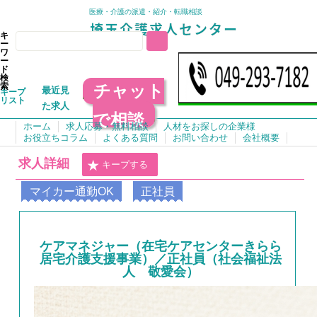
医療・介護の派遣・紹介・転職相談
キ
ー
ワ
ー
ド
検
チャット
索
最近見
キープ
リスト
た求人
で相談
ホーム
求人応募・無料相談
人材をお探しの企業様
お役立ちコラム
よくある質問
お問い合わせ
会社概要
求人詳細
キープする
マイカー通勤OK
正社員
ケアマネジャー（在宅ケアセンターきらら
居宅介護支援事業）／正社員（社会福祉法
人 敬愛会）