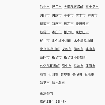
和光市
坂戸市
大里郡寄居町
富士見市
川口市
川越市
幸手市
志木市
戸田市
所沢市
新座市
日高市
春日部市
朝霞市
本庄市
杉戸町
東松山市
桶川市
比企郡小川町
比企郡嵐山町
比企郡滑川町
深谷市
熊谷市
狭山市
白岡市
秩父市
秩父郡小鹿野町
秩父郡長瀞町
羽生市
草加市
蓮田市
蕨市
行田市
越谷市
長瀞町
飯能市
鴻巣市
鶴ヶ島市
東京都内
都内23区
23区外