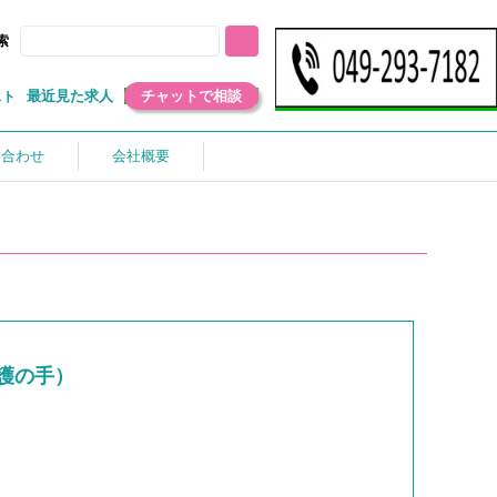
索
最近見た求人
チャットで相談
スト
い合わせ
会社概要
護の手）