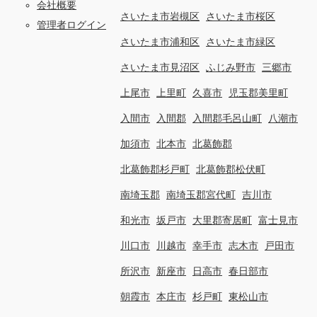
会社概要
さいたま市岩槻区
さいたま市桜区
管理者ログイン
さいたま市浦和区
さいたま市緑区
さいたま市見沼区
ふじみ野市
三郷市
上尾市
上里町
久喜市
児玉郡美里町
入間市
入間郡
入間郡毛呂山町
八潮市
加須市
北本市
北葛飾郡
北葛飾郡杉戸町
北葛飾郡松伏町
南埼玉郡
南埼玉郡宮代町
吉川市
和光市
坂戸市
大里郡寄居町
富士見市
川口市
川越市
幸手市
志木市
戸田市
所沢市
新座市
日高市
春日部市
朝霞市
本庄市
杉戸町
東松山市