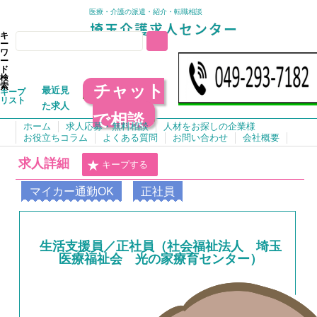
医療・介護の派遣・紹介・転職相談
キ
ー
ワ
ー
ド
検
チャット
索
最近見
キープ
リスト
た求人
で相談
ホーム
求人応募・無料相談
人材をお探しの企業様
お役立ちコラム
よくある質問
お問い合わせ
会社概要
求人詳細
キープする
マイカー通勤OK
正社員
生活支援員／正社員（社会福祉法人 埼玉
医療福祉会 光の家療育センター）