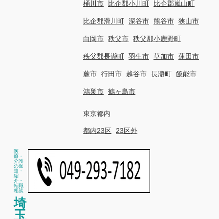
桶川市
比企郡小川町
比企郡嵐山町
比企郡滑川町
深谷市
熊谷市
狭山市
白岡市
秩父市
秩父郡小鹿野町
秩父郡長瀞町
羽生市
草加市
蓮田市
蕨市
行田市
越谷市
長瀞町
飯能市
鴻巣市
鶴ヶ島市
東京都内
都内23区
23区外
医
療・
介護
の派
遣・
紹
介・
転職
相談
埼
玉