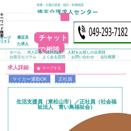
医療・介護の派遣・紹介・転職相談
キ
ー
ワ
ー
ド
検
チャット
索
最近見
キープ
リスト
た求人
で相談
ホーム
求人応募・無料相談
人材をお探しの企業様
お役立ちコラム
よくある質問
お問い合わせ
会社概要
求人詳細
キープする
マイカー通勤OK
正社員
生活支援員（東松山市）／正社員（社会福
祉法人 青い鳥福祉会）