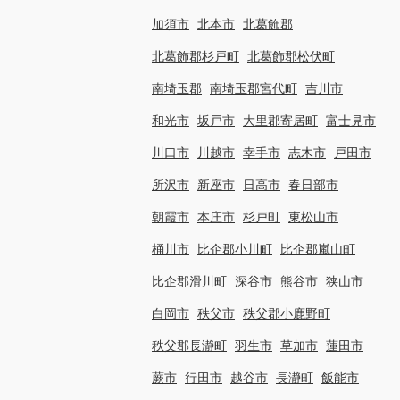
加須市
北本市
北葛飾郡
北葛飾郡杉戸町
北葛飾郡松伏町
南埼玉郡
南埼玉郡宮代町
吉川市
和光市
坂戸市
大里郡寄居町
富士見市
川口市
川越市
幸手市
志木市
戸田市
所沢市
新座市
日高市
春日部市
朝霞市
本庄市
杉戸町
東松山市
桶川市
比企郡小川町
比企郡嵐山町
比企郡滑川町
深谷市
熊谷市
狭山市
白岡市
秩父市
秩父郡小鹿野町
秩父郡長瀞町
羽生市
草加市
蓮田市
蕨市
行田市
越谷市
長瀞町
飯能市