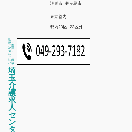
鴻巣市
鶴ヶ島市
東京都内
都内23区
23区外
医
療・
介護
の派
遣・
紹
介・
転職
相談
埼
玉
介
護
求
人
セ
ン
タ