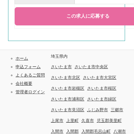
埼玉県内
ホーム
申込フォーム
さいたま市
さいたま市中央区
よくあるご質問
さいたま市北区
さいたま市大宮区
会社概要
さいたま市岩槻区
さいたま市桜区
管理者ログイン
さいたま市浦和区
さいたま市緑区
さいたま市見沼区
ふじみ野市
三郷市
上尾市
上里町
久喜市
児玉郡美里町
入間市
入間郡
入間郡毛呂山町
八潮市