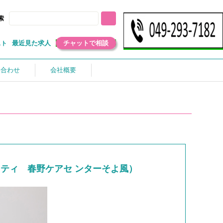
索
最近見た求人
チャットで相談
スト
い合わせ
会社概要
ティ 春野ケアセ ンターそよ風）