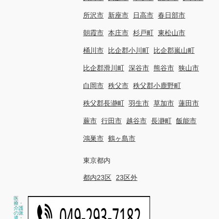
所沢市
新座市
日高市
春日部市
朝霞市
本庄市
杉戸町
東松山市
桶川市
比企郡小川町
比企郡嵐山町
比企郡滑川町
深谷市
熊谷市
狭山市
白岡市
秩父市
秩父郡小鹿野町
秩父郡長瀞町
羽生市
草加市
蓮田市
蕨市
行田市
越谷市
長瀞町
飯能市
鴻巣市
鶴ヶ島市
東京都内
都内23区
23区外
医
療・
介護
の派
遣・