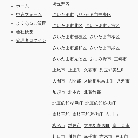
埼玉県内
ホーム
申込フォーム
さいたま市
さいたま市中央区
よくあるご質問
さいたま市北区
さいたま市大宮区
会社概要
さいたま市岩槻区
さいたま市桜区
管理者ログイン
さいたま市浦和区
さいたま市緑区
さいたま市見沼区
ふじみ野市
三郷市
上尾市
上里町
久喜市
児玉郡美里町
入間市
入間郡
入間郡毛呂山町
八潮市
加須市
北本市
北葛飾郡
北葛飾郡杉戸町
北葛飾郡松伏町
南埼玉郡
南埼玉郡宮代町
吉川市
和光市
坂戸市
大里郡寄居町
富士見市
川口市
川越市
幸手市
志木市
戸田市