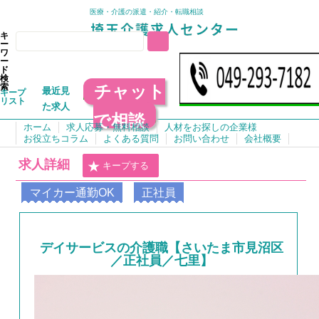
医療・介護の派遣・紹介・転職相談
キ
ー
ワ
ー
ド
検
チャット
索
最近見
キープ
リスト
た求人
で相談
ホーム
求人応募・無料相談
人材をお探しの企業様
お役立ちコラム
よくある質問
お問い合わせ
会社概要
求人詳細
キープする
マイカー通勤OK
正社員
デイサービスの介護職【さいたま市見沼区
／正社員／七里】