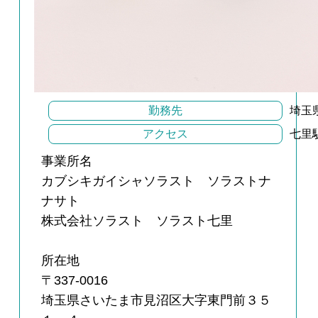
勤務先
埼玉
アクセス
七里
事業所名
カブシキガイシャソラスト ソラストナ
ナサト
株式会社ソラスト ソラスト七里
所在地
〒337-0016
埼玉県さいたま市見沼区大字東門前３５