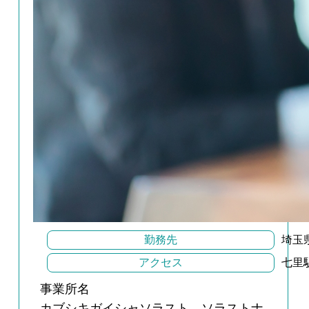
勤務先
埼玉
アクセス
七里
事業所名
カブシキガイシャソラスト ソラストナ