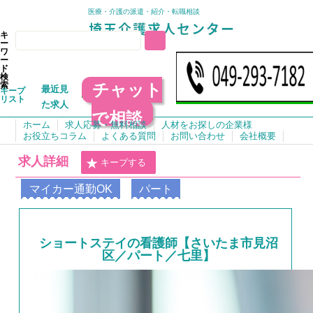
医療・介護の派遣・紹介・転職相談
キ
ー
ワ
ー
ド
検
チャット
索
最近見
キープ
リスト
た求人
で相談
ホーム
求人応募・無料相談
人材をお探しの企業様
お役立ちコラム
よくある質問
お問い合わせ
会社概要
求人詳細
キープする
マイカー通勤OK
パート
ショートステイの看護師【さいたま市見沼
区／パート／七里】