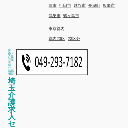
蕨市
行田市
越谷市
長瀞町
飯能市
鴻巣市
鶴ヶ島市
東京都内
都内23区
23区外
医
療・
介護
の派
遣・
紹
介・
転職
相談
埼
玉
介
護
求
人
セ