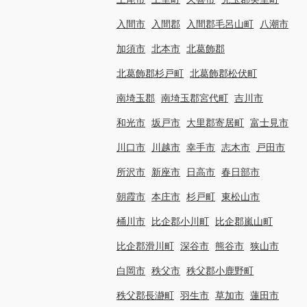
入間市
入間郡
入間郡毛呂山町
八潮市
加須市
北本市
北葛飾郡
北葛飾郡杉戸町
北葛飾郡松伏町
南埼玉郡
南埼玉郡宮代町
吉川市
和光市
坂戸市
大里郡寄居町
富士見市
川口市
川越市
幸手市
志木市
戸田市
所沢市
新座市
日高市
春日部市
朝霞市
本庄市
杉戸町
東松山市
桶川市
比企郡小川町
比企郡嵐山町
比企郡滑川町
深谷市
熊谷市
狭山市
白岡市
秩父市
秩父郡小鹿野町
秩父郡長瀞町
羽生市
草加市
蓮田市