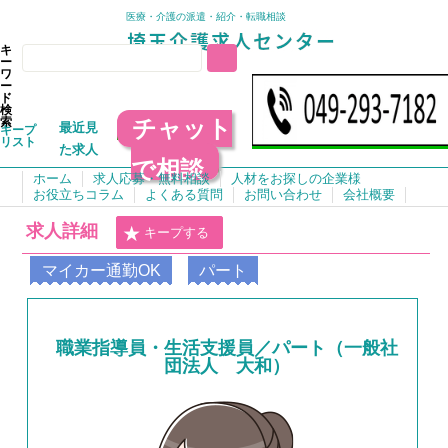
医療・介護の派遣・紹介・転職相談
キ
ー
ワ
ー
ド
検
チャット
索
最近見
キープ
リスト
た求人
で相談
ホーム
求人応募・無料相談
人材をお探しの企業様
お役立ちコラム
よくある質問
お問い合わせ
会社概要
求人詳細
キープする
マイカー通勤OK
パート
職業指導員・生活支援員／パート（一般社
団法人 大和）