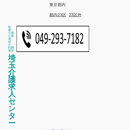
東京都内
都内23区
23区外
医
療・
介護
の派
遣・
紹
介・
転職
相談
埼
玉
介
護
求
人
セ
ン
タ
ー