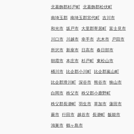
北葛飾郡杉戸町
北葛飾郡松伏町
南埼玉郡
南埼玉郡宮代町
吉川市
和光市
坂戸市
大里郡寄居町
富士見市
川口市
川越市
幸手市
志木市
戸田市
所沢市
新座市
日高市
春日部市
朝霞市
本庄市
杉戸町
東松山市
桶川市
比企郡小川町
比企郡嵐山町
比企郡滑川町
深谷市
熊谷市
狭山市
白岡市
秩父市
秩父郡小鹿野町
秩父郡長瀞町
羽生市
草加市
蓮田市
蕨市
行田市
越谷市
長瀞町
飯能市
鴻巣市
鶴ヶ島市