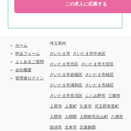
埼玉県内
ホーム
申込フォーム
さいたま市
さいたま市中央区
よくあるご質問
さいたま市北区
さいたま市大宮区
会社概要
さいたま市岩槻区
さいたま市桜区
管理者ログイン
さいたま市浦和区
さいたま市緑区
さいたま市見沼区
ふじみ野市
三郷市
上尾市
上里町
久喜市
児玉郡美里町
入間市
入間郡
入間郡毛呂山町
八潮市
加須市
北本市
北葛飾郡