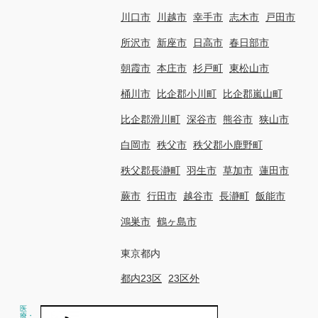
川口市
川越市
幸手市
志木市
戸田市
所沢市
新座市
日高市
春日部市
朝霞市
本庄市
杉戸町
東松山市
桶川市
比企郡小川町
比企郡嵐山町
比企郡滑川町
深谷市
熊谷市
狭山市
白岡市
秩父市
秩父郡小鹿野町
秩父郡長瀞町
羽生市
草加市
蓮田市
蕨市
行田市
越谷市
長瀞町
飯能市
鴻巣市
鶴ヶ島市
東京都内
都内23区
23区外
医
療・