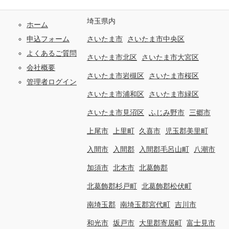
埼玉県内
ホーム
申込フォーム
さいたま市
さいたま市中央区
よくあるご質問
さいたま市北区
さいたま市大宮区
会社概要
さいたま市岩槻区
さいたま市桜区
管理者ログイン
さいたま市浦和区
さいたま市緑区
さいたま市見沼区
ふじみ野市
三郷市
上尾市
上里町
久喜市
児玉郡美里町
入間市
入間郡
入間郡毛呂山町
八潮市
加須市
北本市
北葛飾郡
北葛飾郡杉戸町
北葛飾郡松伏町
南埼玉郡
南埼玉郡宮代町
吉川市
和光市
坂戸市
大里郡寄居町
富士見市