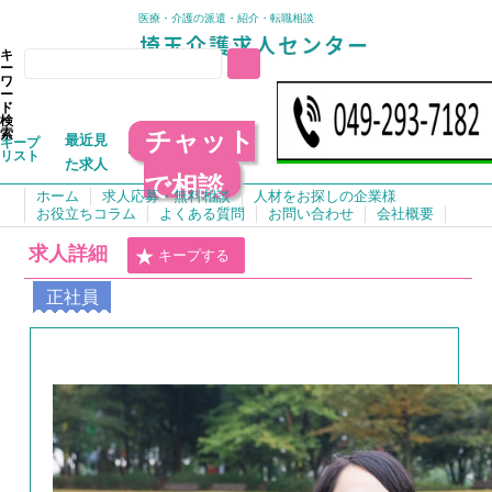
医療・介護の派遣・紹介・転職相談
キ
ー
ワ
ー
ド
検
チャット
索
最近見
キープ
リスト
た求人
で相談
ホーム
求人応募・無料相談
人材をお探しの企業様
お役立ちコラム
よくある質問
お問い合わせ
会社概要
求人詳細
キープする
正社員