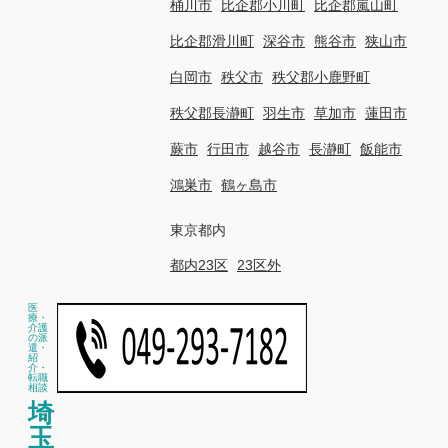
桶川市
比企郡小川町
比企郡嵐山町
比企郡滑川町
深谷市
熊谷市
狭山市
白岡市
秩父市
秩父郡小鹿野町
秩父郡長瀞町
羽生市
草加市
蓮田市
蕨市
行田市
越谷市
長瀞町
飯能市
鴻巣市
鶴ヶ島市
東京都内
都内23区
23区外
医
療・
介護
の派
遣・
紹
介・
転職
相談
埼
玉