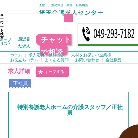
医療・介護の派遣・紹介・転職相談
キ
ー
ワ
ー
ド
検
チャット
索
最近見
キープ
リスト
た求人
で相談
ホーム
求人応募・無料相談
人材をお探しの企業様
お役立ちコラム
よくある質問
お問い合わせ
会社概要
求人詳細
キープする
正社員
特別養護老人ホームの介護スタッフ／正社
員