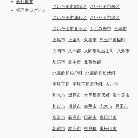
会社概要
さいたま市岩槻区
さいたま市桜区
管理者ログイン
さいたま市浦和区
さいたま市緑区
さいたま市見沼区
ふじみ野市
三郷市
上尾市
上里町
久喜市
児玉郡美里町
入間市
入間郡
入間郡毛呂山町
八潮市
加須市
北本市
北葛飾郡
北葛飾郡杉戸町
北葛飾郡松伏町
南埼玉郡
南埼玉郡宮代町
吉川市
和光市
坂戸市
大里郡寄居町
富士見市
川口市
川越市
幸手市
志木市
戸田市
所沢市
新座市
日高市
春日部市
朝霞市
本庄市
杉戸町
東松山市