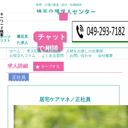
医療・介護の派遣・紹介・転職相談
キ
ー
ワ
ー
ド
検
チャット
索
最近見
キープ
リスト
た求人
で相談
ホーム
求人応募・無料相談
人材をお探しの企業様
お役立ちコラム
よくある質問
お問い合わせ
会社概要
求人詳細
キープする
正社員
居宅ケアマネ／正社員