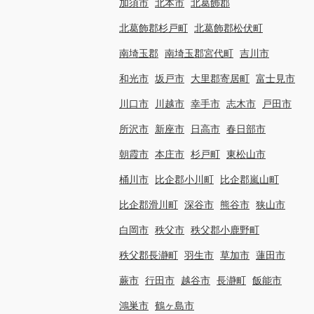
加須市
北本市
北葛飾郡
北葛飾郡杉戸町
北葛飾郡松伏町
南埼玉郡
南埼玉郡宮代町
吉川市
和光市
坂戸市
大里郡寄居町
富士見市
川口市
川越市
幸手市
志木市
戸田市
所沢市
新座市
日高市
春日部市
朝霞市
本庄市
杉戸町
東松山市
桶川市
比企郡小川町
比企郡嵐山町
比企郡滑川町
深谷市
熊谷市
狭山市
白岡市
秩父市
秩父郡小鹿野町
秩父郡長瀞町
羽生市
草加市
蓮田市
蕨市
行田市
越谷市
長瀞町
飯能市
鴻巣市
鶴ヶ島市