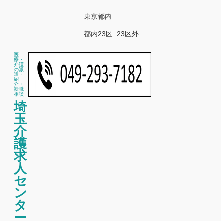
東京都内
都内23区
23区外
医
療・
介護
の派
遣・
紹
介・
転職
相談
埼
玉
介
護
求
人
セ
ン
タ
ー