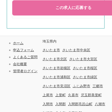
埼玉県内
ホーム
申込フォーム
さいたま市
さいたま市中央区
よくあるご質問
さいたま市北区
さいたま市大宮区
会社概要
さいたま市岩槻区
さいたま市桜区
管理者ログイン
さいたま市浦和区
さいたま市緑区
さいたま市見沼区
ふじみ野市
三郷市
上尾市
上里町
久喜市
児玉郡美里町
入間市
入間郡
入間郡毛呂山町
八潮市