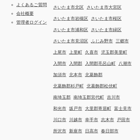
よくあるご質問
さいたま市北区
さいたま市大宮区
会社概要
さいたま市岩槻区
さいたま市桜区
管理者ログイン
さいたま市浦和区
さいたま市緑区
さいたま市見沼区
ふじみ野市
三郷市
上尾市
上里町
久喜市
児玉郡美里町
入間市
入間郡
入間郡毛呂山町
八潮市
加須市
北本市
北葛飾郡
北葛飾郡杉戸町
北葛飾郡松伏町
南埼玉郡
南埼玉郡宮代町
吉川市
和光市
坂戸市
大里郡寄居町
富士見市
川口市
川越市
幸手市
志木市
戸田市
所沢市
新座市
日高市
春日部市