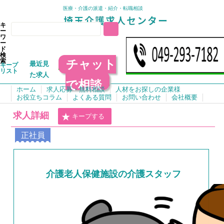
医療・介護の派遣・紹介・転職相談
キ
ー
ワ
ー
ド
検
チャット
索
最近見
キープ
リスト
た求人
で相談
ホーム
求人応募・無料相談
人材をお探しの企業様
お役立ちコラム
よくある質問
お問い合わせ
会社概要
求人詳細
キープする
正社員
介護老人保健施設の介護スタッフ