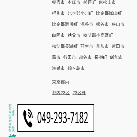
朝霞市
本庄市
杉戸町
東松山市
桶川市
比企郡小川町
比企郡嵐山町
比企郡滑川町
深谷市
熊谷市
狭山市
白岡市
秩父市
秩父郡小鹿野町
秩父郡長瀞町
羽生市
草加市
蓮田市
蕨市
行田市
越谷市
長瀞町
飯能市
鴻巣市
鶴ヶ島市
東京都内
都内23区
23区外
医
療・
介護
の派
遣・
紹
介・
転職
相談