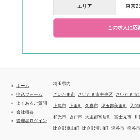
エリア
東京2
埼玉県内
ホーム
申込フォーム
さいたま市
さいたま市中央区
さいたま市
よくあるご質問
上尾市
上里町
久喜市
児玉郡美里町
入間
会社概要
和光市
坂戸市
大里郡寄居町
富士見市
川
管理者ログイン
比企郡嵐山町
比企郡滑川町
深谷市
熊谷