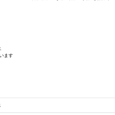
上
います
職