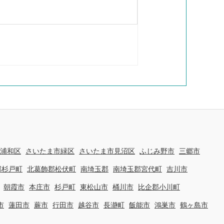
浦和区
さいたま市緑区
さいたま市見沼区
ふじみ野市
三郷市
郡杉戸町
北葛飾郡松伏町
南埼玉郡
南埼玉郡宮代町
吉川市
朝霞市
本庄市
杉戸町
東松山市
桶川市
比企郡小川町
市
蓮田市
蕨市
行田市
越谷市
長瀞町
飯能市
鴻巣市
鶴ヶ島市