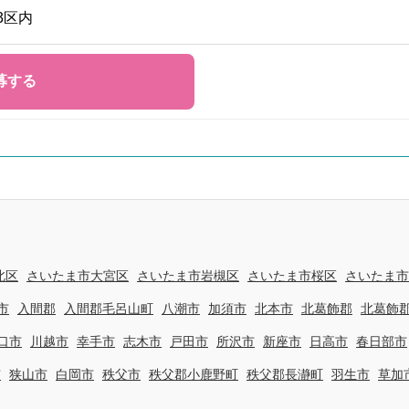
3区内
北区
さいたま市大宮区
さいたま市岩槻区
さいたま市桜区
さいたま市
市
入間郡
入間郡毛呂山町
八潮市
加須市
北本市
北葛飾郡
北葛飾
口市
川越市
幸手市
志木市
戸田市
所沢市
新座市
日高市
春日部市
市
狭山市
白岡市
秩父市
秩父郡小鹿野町
秩父郡長瀞町
羽生市
草加