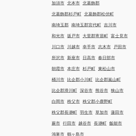
加須市
北本市
北葛飾郡
北葛飾郡杉戸町
北葛飾郡松伏町
南埼玉郡
南埼玉郡宮代町
吉川市
和光市
坂戸市
大里郡寄居町
富士見市
川口市
川越市
幸手市
志木市
戸田市
所沢市
新座市
日高市
春日部市
朝霞市
本庄市
杉戸町
東松山市
桶川市
比企郡小川町
比企郡嵐山町
比企郡滑川町
深谷市
熊谷市
狭山市
白岡市
秩父市
秩父郡小鹿野町
秩父郡長瀞町
羽生市
草加市
蓮田市
蕨市
行田市
越谷市
長瀞町
飯能市
鴻巣市
鶴ヶ島市