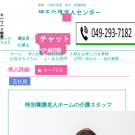
医療・介護の派遣・紹介・転職相談
キ
ー
ワ
ー
ド
検
チャット
索
最近見
キープ
リスト
た求人
で相談
ホーム
求人応募・無料相談
人材をお探しの企業様
お役立ちコラム
よくある質問
お問い合わせ
会社概要
求人詳細
キープする
正社員
特別養護老人ホームの介護スタッフ