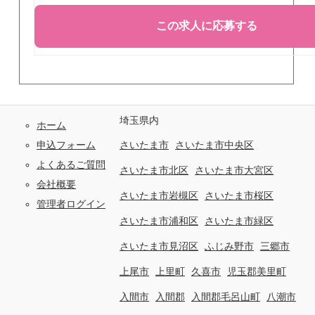
埼玉県内
ホーム
申込フォーム
さいたま市
さいたま市中央区
よくあるご質問
さいたま市北区
さいたま市大宮区
会社概要
さいたま市岩槻区
さいたま市桜区
管理者ログイン
さいたま市浦和区
さいたま市緑区
さいたま市見沼区
ふじみ野市
三郷市
上尾市
上里町
久喜市
児玉郡美里町
入間市
入間郡
入間郡毛呂山町
八潮市