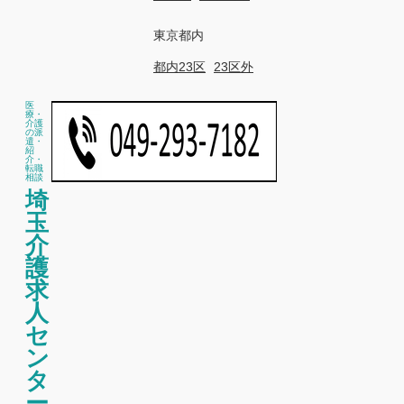
東京都内
都内23区
23区外
医
療・
介護
の派
遣・
紹
介・
転職
相談
埼
玉
介
護
求
人
セ
ン
タ
ー