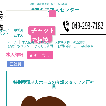
医療・介護の派遣・紹介・転職相談
キ
ー
ワ
ー
ド
検
チャット
索
最近見
キープ
リスト
た求人
で相談
ホーム
求人応募・無料相談
人材をお探しの企業様
お役立ちコラム
よくある質問
お問い合わせ
会社概要
求人詳細
キープする
正社員
特別養護老人ホームの介護スタッフ／正社
員