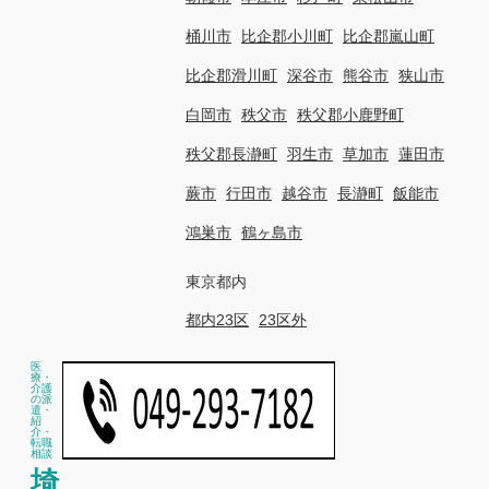
桶川市
比企郡小川町
比企郡嵐山町
比企郡滑川町
深谷市
熊谷市
狭山市
白岡市
秩父市
秩父郡小鹿野町
秩父郡長瀞町
羽生市
草加市
蓮田市
蕨市
行田市
越谷市
長瀞町
飯能市
鴻巣市
鶴ヶ島市
東京都内
都内23区
23区外
医
療・
介護
の派
遣・
紹
介・
転職
相談
埼