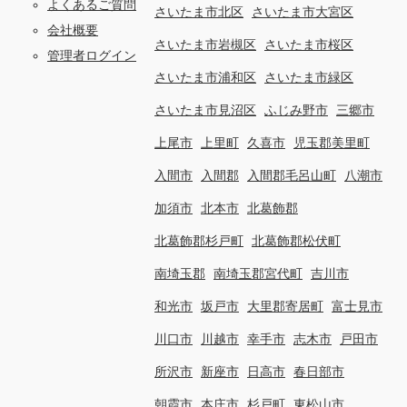
よくあるご質問
さいたま市北区
さいたま市大宮区
会社概要
さいたま市岩槻区
さいたま市桜区
管理者ログイン
さいたま市浦和区
さいたま市緑区
さいたま市見沼区
ふじみ野市
三郷市
上尾市
上里町
久喜市
児玉郡美里町
入間市
入間郡
入間郡毛呂山町
八潮市
加須市
北本市
北葛飾郡
北葛飾郡杉戸町
北葛飾郡松伏町
南埼玉郡
南埼玉郡宮代町
吉川市
和光市
坂戸市
大里郡寄居町
富士見市
川口市
川越市
幸手市
志木市
戸田市
所沢市
新座市
日高市
春日部市
朝霞市
本庄市
杉戸町
東松山市