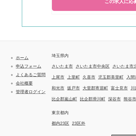
埼玉県内
ホーム
申込フォーム
さいたま市
さいたま市中央区
さいたま市
よくあるご質問
上尾市
上里町
久喜市
児玉郡美里町
入間
会社概要
和光市
坂戸市
大里郡寄居町
富士見市
川
管理者ログイン
比企郡嵐山町
比企郡滑川町
深谷市
熊谷
東京都内
都内23区
23区外