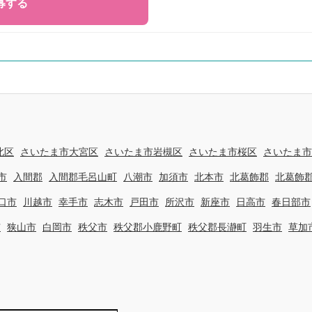
北区
さいたま市大宮区
さいたま市岩槻区
さいたま市桜区
さいたま市
市
入間郡
入間郡毛呂山町
八潮市
加須市
北本市
北葛飾郡
北葛飾
口市
川越市
幸手市
志木市
戸田市
所沢市
新座市
日高市
春日部市
市
狭山市
白岡市
秩父市
秩父郡小鹿野町
秩父郡長瀞町
羽生市
草加