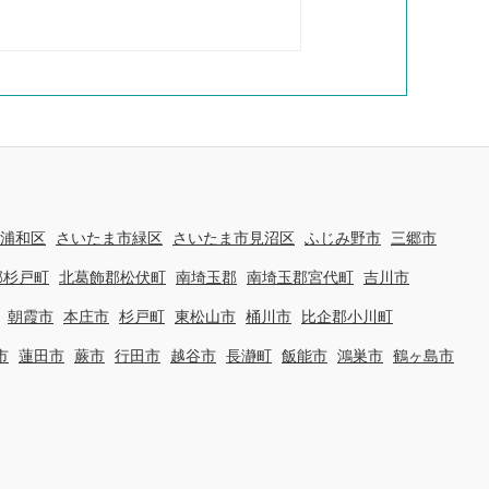
浦和区
さいたま市緑区
さいたま市見沼区
ふじみ野市
三郷市
郡杉戸町
北葛飾郡松伏町
南埼玉郡
南埼玉郡宮代町
吉川市
朝霞市
本庄市
杉戸町
東松山市
桶川市
比企郡小川町
市
蓮田市
蕨市
行田市
越谷市
長瀞町
飯能市
鴻巣市
鶴ヶ島市