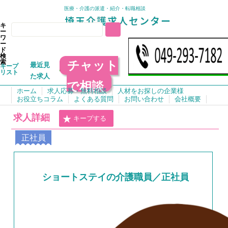
医療・介護の派遣・紹介・転職相談
キ
ー
ワ
ー
ド
検
チャット
索
最近見
キープ
リスト
た求人
で相談
ホーム
求人応募・無料相談
人材をお探しの企業様
お役立ちコラム
よくある質問
お問い合わせ
会社概要
求人詳細
キープする
正社員
ショートステイの介護職員／正社員