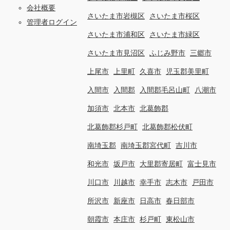
会社概要
さいたま市岩槻区
さいたま市桜区
管理者ログイン
さいたま市浦和区
さいたま市緑区
さいたま市見沼区
ふじみ野市
三郷市
上尾市
上里町
久喜市
児玉郡美里町
入間市
入間郡
入間郡毛呂山町
八潮市
加須市
北本市
北葛飾郡
北葛飾郡杉戸町
北葛飾郡松伏町
南埼玉郡
南埼玉郡宮代町
吉川市
和光市
坂戸市
大里郡寄居町
富士見市
川口市
川越市
幸手市
志木市
戸田市
所沢市
新座市
日高市
春日部市
朝霞市
本庄市
杉戸町
東松山市