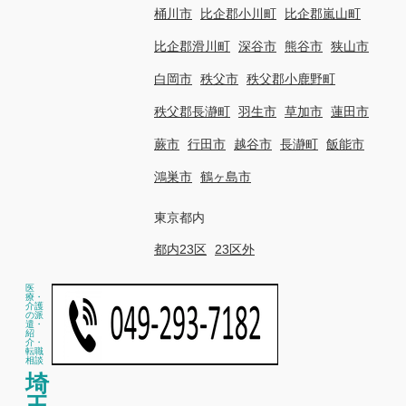
桶川市
比企郡小川町
比企郡嵐山町
比企郡滑川町
深谷市
熊谷市
狭山市
白岡市
秩父市
秩父郡小鹿野町
秩父郡長瀞町
羽生市
草加市
蓮田市
蕨市
行田市
越谷市
長瀞町
飯能市
鴻巣市
鶴ヶ島市
東京都内
都内23区
23区外
医
療・
介護
の派
遣・
紹
介・
転職
相談
埼
玉