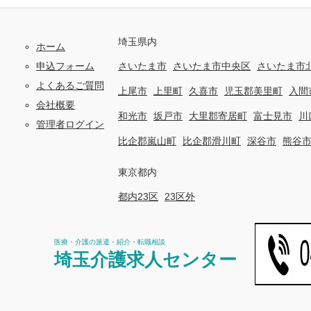
埼玉県内
ホーム
申込フォーム
さいたま市
さいたま市中央区
さいたま市
よくあるご質問
上尾市
上里町
久喜市
児玉郡美里町
入間
会社概要
和光市
坂戸市
大里郡寄居町
富士見市
川
管理者ログイン
比企郡嵐山町
比企郡滑川町
深谷市
熊谷
東京都内
都内23区
23区外
医療・介護の派遣・紹介・転職相談
埼玉介護求人センター