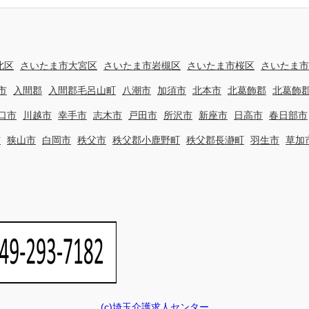
北区
さいたま市大宮区
さいたま市岩槻区
さいたま市桜区
さいたま市
市
入間郡
入間郡毛呂山町
八潮市
加須市
北本市
北葛飾郡
北葛飾
口市
川越市
幸手市
志木市
戸田市
所沢市
新座市
日高市
春日部市
市
狭山市
白岡市
秩父市
秩父郡小鹿野町
秩父郡長瀞町
羽生市
草加
(c)埼玉介護求人センター