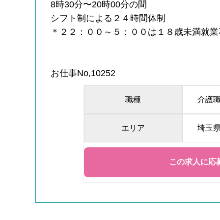
8時30分〜20時00分の間
シフト制による２４時間体制
＊２２：００～５：００は１８歳未満就業
お仕事No,10252
職種
介護
エリア
埼玉