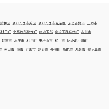
浦和区
さいたま市緑区
さいたま市見沼区
ふじみ野市
三郷市
郡杉戸町
北葛飾郡松伏町
南埼玉郡
南埼玉郡宮代町
吉川市
朝霞市
本庄市
杉戸町
東松山市
桶川市
比企郡小川町
市
蓮田市
蕨市
行田市
越谷市
長瀞町
飯能市
鴻巣市
鶴ヶ島市