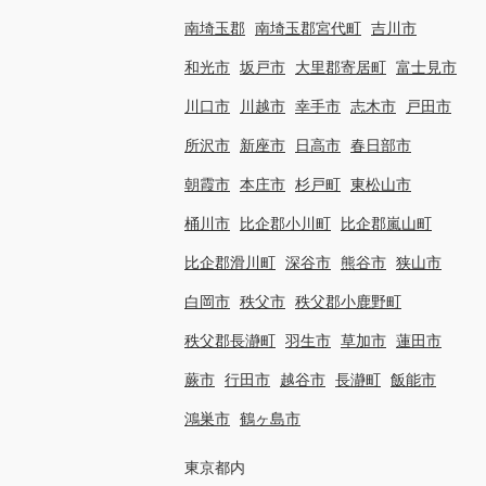
南埼玉郡
南埼玉郡宮代町
吉川市
和光市
坂戸市
大里郡寄居町
富士見市
川口市
川越市
幸手市
志木市
戸田市
所沢市
新座市
日高市
春日部市
朝霞市
本庄市
杉戸町
東松山市
桶川市
比企郡小川町
比企郡嵐山町
比企郡滑川町
深谷市
熊谷市
狭山市
白岡市
秩父市
秩父郡小鹿野町
秩父郡長瀞町
羽生市
草加市
蓮田市
蕨市
行田市
越谷市
長瀞町
飯能市
鴻巣市
鶴ヶ島市
東京都内