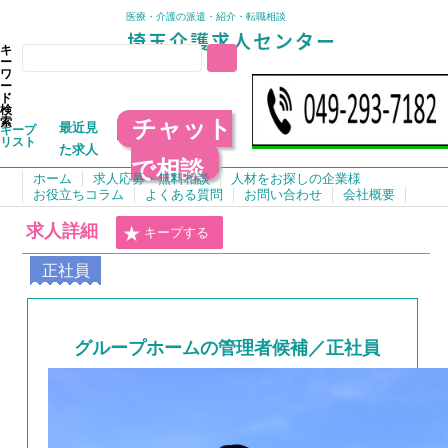
医療・介護の派遣・紹介・転職相談
キ
ー
ワ
ー
ド
検
チャット
索
最近見
キープ
リスト
た求人
で相談
ホーム
求人応募・無料相談
人材をお探しの企業様
お役立ちコラム
よくある質問
お問い合わせ
会社概要
求人詳細
キープする
正社員
グループホームの管理者候補／正社員