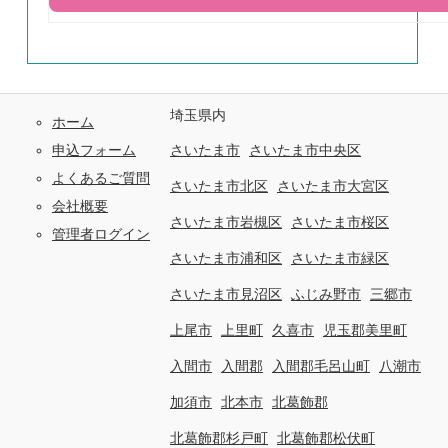
埼玉県内
ホーム
申込フォーム
さいたま市
さいたま市中央区
よくあるご質問
さいたま市北区
さいたま市大宮区
会社概要
さいたま市岩槻区
さいたま市桜区
管理者ログイン
さいたま市浦和区
さいたま市緑区
さいたま市見沼区
ふじみ野市
三郷市
上尾市
上里町
久喜市
児玉郡美里町
入間市
入間郡
入間郡毛呂山町
八潮市
加須市
北本市
北葛飾郡
北葛飾郡杉戸町
北葛飾郡松伏町