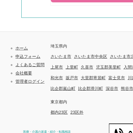
埼玉県内
ホーム
申込フォーム
さいたま市
さいたま市中央区
さいたま市
よくあるご質問
上尾市
上里町
久喜市
児玉郡美里町
入間
会社概要
和光市
坂戸市
大里郡寄居町
富士見市
川
管理者ログイン
比企郡嵐山町
比企郡滑川町
深谷市
熊谷
東京都内
都内23区
23区外
医療・介護の派遣・紹介・転職相談