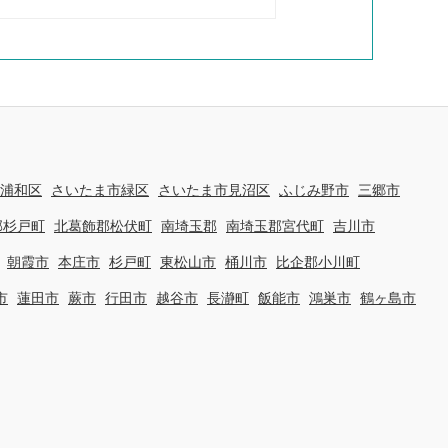
浦和区
さいたま市緑区
さいたま市見沼区
ふじみ野市
三郷市
郡杉戸町
北葛飾郡松伏町
南埼玉郡
南埼玉郡宮代町
吉川市
朝霞市
本庄市
杉戸町
東松山市
桶川市
比企郡小川町
市
蓮田市
蕨市
行田市
越谷市
長瀞町
飯能市
鴻巣市
鶴ヶ島市