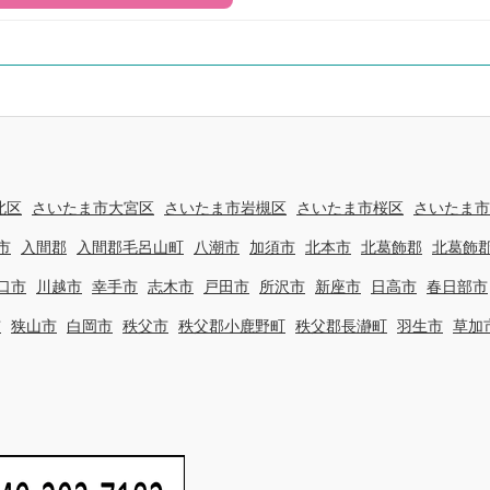
北区
さいたま市大宮区
さいたま市岩槻区
さいたま市桜区
さいたま市
市
入間郡
入間郡毛呂山町
八潮市
加須市
北本市
北葛飾郡
北葛飾
口市
川越市
幸手市
志木市
戸田市
所沢市
新座市
日高市
春日部市
市
狭山市
白岡市
秩父市
秩父郡小鹿野町
秩父郡長瀞町
羽生市
草加