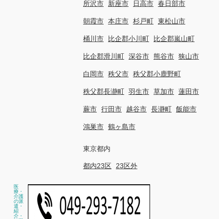
所沢市
新座市
日高市
春日部市
朝霞市
本庄市
杉戸町
東松山市
桶川市
比企郡小川町
比企郡嵐山町
比企郡滑川町
深谷市
熊谷市
狭山市
白岡市
秩父市
秩父郡小鹿野町
秩父郡長瀞町
羽生市
草加市
蓮田市
蕨市
行田市
越谷市
長瀞町
飯能市
鴻巣市
鶴ヶ島市
東京都内
都内23区
23区外
医
療・
介護
の派
遣・
紹
介・