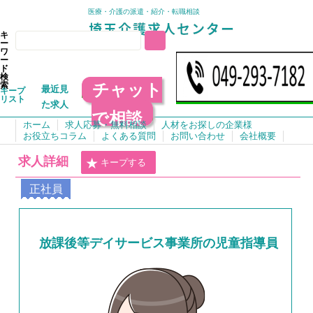
医療・介護の派遣・紹介・転職相談
キ
ー
ワ
ー
ド
検
チャット
索
最近見
キープ
リスト
た求人
で相談
ホーム
求人応募・無料相談
人材をお探しの企業様
お役立ちコラム
よくある質問
お問い合わせ
会社概要
求人詳細
キープする
正社員
放課後等デイサービス事業所の児童指導員