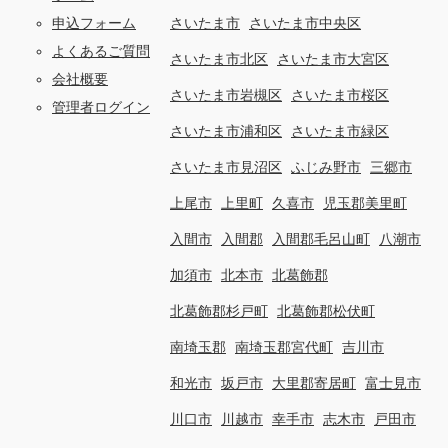
申込フォーム
さいたま市
さいたま市中央区
よくあるご質問
さいたま市北区
さいたま市大宮区
会社概要
さいたま市岩槻区
さいたま市桜区
管理者ログイン
さいたま市浦和区
さいたま市緑区
さいたま市見沼区
ふじみ野市
三郷市
上尾市
上里町
久喜市
児玉郡美里町
入間市
入間郡
入間郡毛呂山町
八潮市
加須市
北本市
北葛飾郡
北葛飾郡杉戸町
北葛飾郡松伏町
南埼玉郡
南埼玉郡宮代町
吉川市
和光市
坂戸市
大里郡寄居町
富士見市
川口市
川越市
幸手市
志木市
戸田市