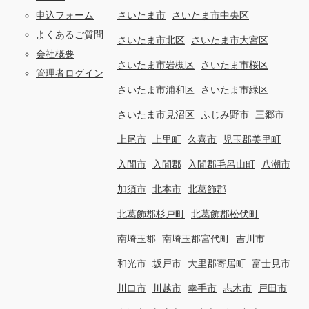
申込フォーム
さいたま市
さいたま市中央区
よくあるご質問
さいたま市北区
さいたま市大宮区
会社概要
さいたま市岩槻区
さいたま市桜区
管理者ログイン
さいたま市浦和区
さいたま市緑区
さいたま市見沼区
ふじみ野市
三郷市
上尾市
上里町
久喜市
児玉郡美里町
入間市
入間郡
入間郡毛呂山町
八潮市
加須市
北本市
北葛飾郡
北葛飾郡杉戸町
北葛飾郡松伏町
南埼玉郡
南埼玉郡宮代町
吉川市
和光市
坂戸市
大里郡寄居町
富士見市
川口市
川越市
幸手市
志木市
戸田市