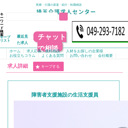
医療・介護の派遣・紹介・転職相談
キ
ー
ワ
ー
ド
検
チャット
索
最近見
キープ
リスト
た求人
で相談
ホーム
求人応募・無料相談
人材をお探しの企業様
お役立ちコラム
よくある質問
お問い合わせ
会社概要
求人詳細
キープする
障害者支援施設の生活支援員