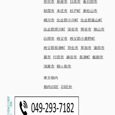
所沢市
新座市
日高市
春日部市
朝霞市
本庄市
杉戸町
東松山市
桶川市
比企郡小川町
比企郡嵐山町
比企郡滑川町
深谷市
熊谷市
狭山市
白岡市
秩父市
秩父郡小鹿野町
秩父郡長瀞町
羽生市
草加市
蓮田市
蕨市
行田市
越谷市
長瀞町
飯能市
鴻巣市
鶴ヶ島市
東京都内
都内23区
23区外
医
療・
介護
の派
遣・
紹
介・