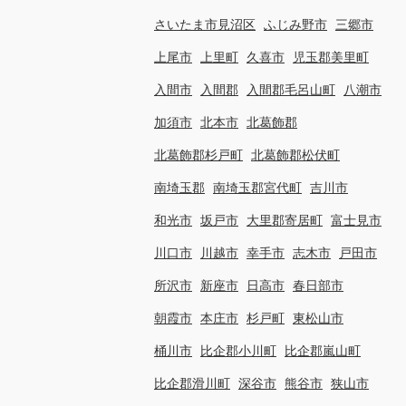
さいたま市見沼区
ふじみ野市
三郷市
上尾市
上里町
久喜市
児玉郡美里町
入間市
入間郡
入間郡毛呂山町
八潮市
加須市
北本市
北葛飾郡
北葛飾郡杉戸町
北葛飾郡松伏町
南埼玉郡
南埼玉郡宮代町
吉川市
和光市
坂戸市
大里郡寄居町
富士見市
川口市
川越市
幸手市
志木市
戸田市
所沢市
新座市
日高市
春日部市
朝霞市
本庄市
杉戸町
東松山市
桶川市
比企郡小川町
比企郡嵐山町
比企郡滑川町
深谷市
熊谷市
狭山市