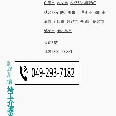
白岡市
秩父市
秩父郡小鹿野町
秩父郡長瀞町
羽生市
草加市
蓮田市
蕨市
行田市
越谷市
長瀞町
飯能市
鴻巣市
鶴ヶ島市
東京都内
都内23区
23区外
医
療・
介護
の派
遣・
紹
介・
転職
相談
埼
玉
介
護
求