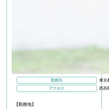
勤務先
東京
アクセス
西高
【勤務地】