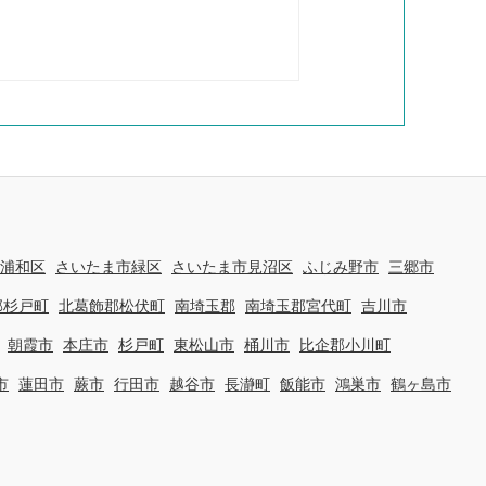
浦和区
さいたま市緑区
さいたま市見沼区
ふじみ野市
三郷市
郡杉戸町
北葛飾郡松伏町
南埼玉郡
南埼玉郡宮代町
吉川市
朝霞市
本庄市
杉戸町
東松山市
桶川市
比企郡小川町
市
蓮田市
蕨市
行田市
越谷市
長瀞町
飯能市
鴻巣市
鶴ヶ島市