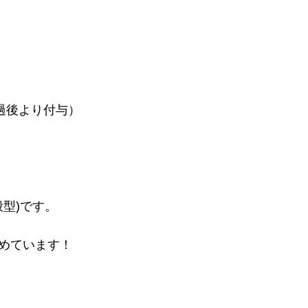
過後より付与）
般型)です。
めています！