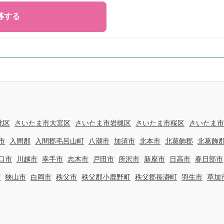
北区
さいたま市大宮区
さいたま市岩槻区
さいたま市桜区
さいたま市
市
入間郡
入間郡毛呂山町
八潮市
加須市
北本市
北葛飾郡
北葛飾
口市
川越市
幸手市
志木市
戸田市
所沢市
新座市
日高市
春日部市
市
狭山市
白岡市
秩父市
秩父郡小鹿野町
秩父郡長瀞町
羽生市
草加