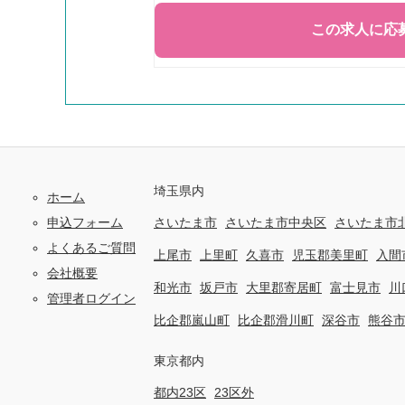
埼玉県内
ホーム
申込フォーム
さいたま市
さいたま市中央区
さいたま市
よくあるご質問
上尾市
上里町
久喜市
児玉郡美里町
入間
会社概要
和光市
坂戸市
大里郡寄居町
富士見市
川
管理者ログイン
比企郡嵐山町
比企郡滑川町
深谷市
熊谷
東京都内
都内23区
23区外