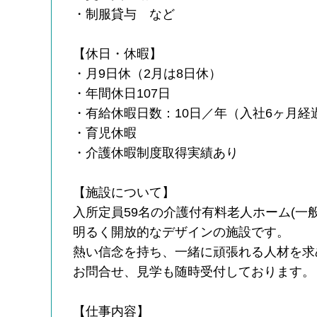
・制服貸与 など
【休日・休暇】
・月9日休（2月は8日休）
・年間休日107日
・有給休暇日数：10日／年（入社6ヶ月経
・育児休暇
・介護休暇制度取得実績あり
【施設について】
入所定員59名の介護付有料老人ホーム(一
明るく開放的なデザインの施設です。
熱い信念を持ち、一緒に頑張れる人材を求
お問合せ、見学も随時受付しております。
【仕事内容】