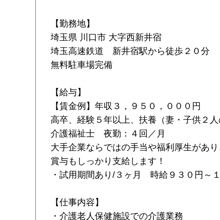
【勤務地】
埼玉県 川口市 大字西新井宿
埼玉高速鉄道 新井宿駅から徒歩２０分
無料駐車場完備
【給与】
【賃金例】年収３，９５０，０００円
高卒、経験５年以上、扶養（妻・子供２人
介護福祉士 夜勤：４回／月
大手企業ならではの手当や福利厚生があり
賞与もしっかり支給します！
・試用期間あり/３ヶ月 時給９３０円～
【仕事内容】
・介護老人保健施設での介護業務