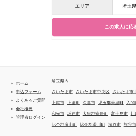
エリア
埼玉
埼玉県内
ホーム
申込フォーム
さいたま市
さいたま市中央区
さいたま市
よくあるご質問
上尾市
上里町
久喜市
児玉郡美里町
入間
会社概要
和光市
坂戸市
大里郡寄居町
富士見市
川
管理者ログイン
比企郡嵐山町
比企郡滑川町
深谷市
熊谷