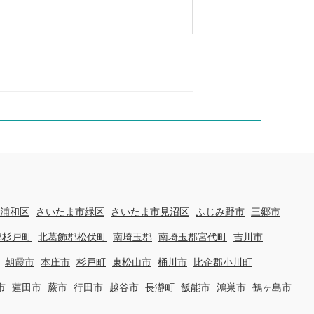
浦和区
さいたま市緑区
さいたま市見沼区
ふじみ野市
三郷市
郡杉戸町
北葛飾郡松伏町
南埼玉郡
南埼玉郡宮代町
吉川市
朝霞市
本庄市
杉戸町
東松山市
桶川市
比企郡小川町
市
蓮田市
蕨市
行田市
越谷市
長瀞町
飯能市
鴻巣市
鶴ヶ島市