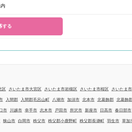
県内
北区
さいたま市大宮区
さいたま市岩槻区
さいたま市桜区
さいたま市
市
入間郡
入間郡毛呂山町
八潮市
加須市
北本市
北葛飾郡
北葛飾
口市
川越市
幸手市
志木市
戸田市
所沢市
新座市
日高市
春日部市
市
狭山市
白岡市
秩父市
秩父郡小鹿野町
秩父郡長瀞町
羽生市
草加