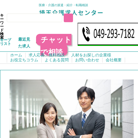
医療・介護の派遣・紹介・転職相談
キ
ー
ワ
ー
ド
検
チャット
索
最近見
キープ
リスト
た求人
で相談
ホーム
求人応募・無料相談
人材をお探しの企業様
お役立ちコラム
よくある質問
お問い合わせ
会社概要