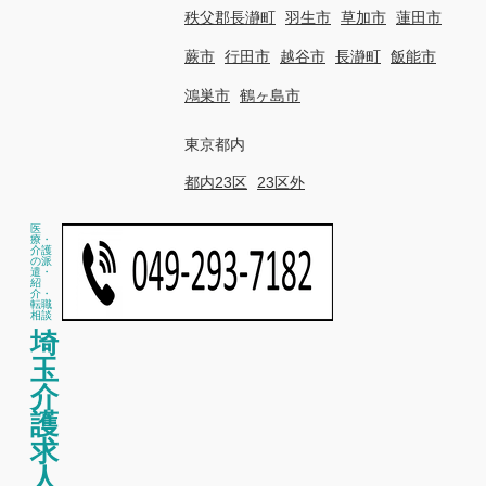
秩父郡長瀞町
羽生市
草加市
蓮田市
蕨市
行田市
越谷市
長瀞町
飯能市
鴻巣市
鶴ヶ島市
東京都内
都内23区
23区外
医
療・
介護
の派
遣・
紹
介・
転職
相談
埼
玉
介
護
求
人