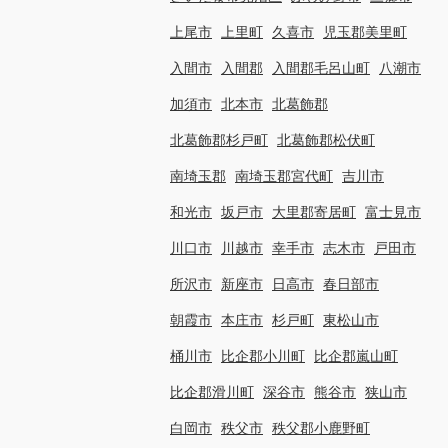
上尾市
上里町
久喜市
児玉郡美里町
入間市
入間郡
入間郡毛呂山町
八潮市
加須市
北本市
北葛飾郡
北葛飾郡杉戸町
北葛飾郡松伏町
南埼玉郡
南埼玉郡宮代町
吉川市
和光市
坂戸市
大里郡寄居町
富士見市
川口市
川越市
幸手市
志木市
戸田市
所沢市
新座市
日高市
春日部市
朝霞市
本庄市
杉戸町
東松山市
桶川市
比企郡小川町
比企郡嵐山町
比企郡滑川町
深谷市
熊谷市
狭山市
白岡市
秩父市
秩父郡小鹿野町