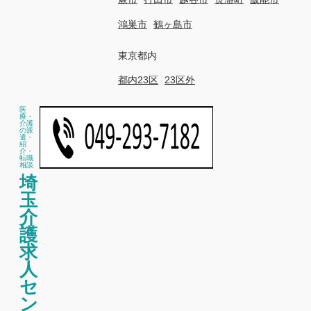
鴻巣市
鶴ヶ島市
東京都内
都内23区
23区外
医
療・
介護
の派
遣・
紹
介・
転職
相談
埼
玉
介
護
求
人
セ
ン