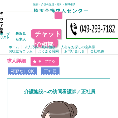
医療・介護の派遣・紹介・転職相談
キ
ー
ワ
ー
ド
検
チャット
索
最近見
キープ
リスト
た求人
で相談
ホーム
求人応募・無料相談
人材をお探しの企業様
お役立ちコラム
よくある質問
お問い合わせ
会社概要
求人詳細
キープする
夜勤なしOK
正社員
介護施設への訪問看護師／正社員