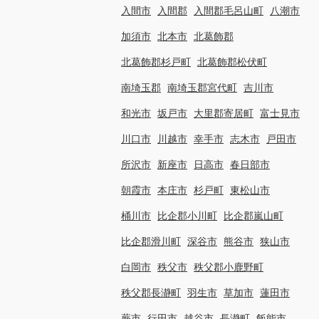
入間市
入間郡
入間郡毛呂山町
八潮市
加須市
北本市
北葛飾郡
北葛飾郡杉戸町
北葛飾郡松伏町
南埼玉郡
南埼玉郡宮代町
吉川市
和光市
坂戸市
大里郡寄居町
富士見市
川口市
川越市
幸手市
志木市
戸田市
所沢市
新座市
日高市
春日部市
朝霞市
本庄市
杉戸町
東松山市
桶川市
比企郡小川町
比企郡嵐山町
比企郡滑川町
深谷市
熊谷市
狭山市
白岡市
秩父市
秩父郡小鹿野町
秩父郡長瀞町
羽生市
草加市
蓮田市
蕨市
行田市
越谷市
長瀞町
飯能市