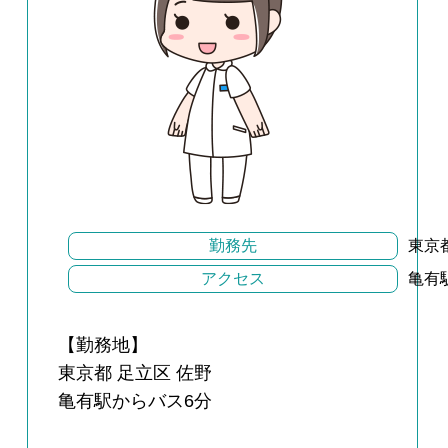
勤務先
東京
アクセス
亀有
【勤務地】
東京都 足立区 佐野
亀有駅からバス6分