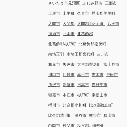
さいたま市見沼区
ふじみ野市
三郷市
上尾市
上里町
久喜市
児玉郡美里町
入間市
入間郡
入間郡毛呂山町
八潮市
加須市
北本市
北葛飾郡
北葛飾郡杉戸町
北葛飾郡松伏町
南埼玉郡
南埼玉郡宮代町
吉川市
和光市
坂戸市
大里郡寄居町
富士見市
川口市
川越市
幸手市
志木市
戸田市
所沢市
新座市
日高市
春日部市
朝霞市
本庄市
杉戸町
東松山市
桶川市
比企郡小川町
比企郡嵐山町
比企郡滑川町
深谷市
熊谷市
狭山市
白岡市
秩父市
秩父郡小鹿野町