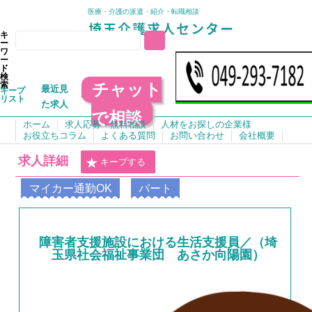
医療・介護の派遣・紹介・転職相談
キ
ー
ワ
ー
ド
検
チャット
索
最近見
キープ
リスト
た求人
で相談
ホーム
求人応募・無料相談
人材をお探しの企業様
お役立ちコラム
よくある質問
お問い合わせ
会社概要
求人詳細
キープする
マイカー通勤OK
パート
障害者支援施設における生活支援員／（埼
玉県社会福祉事業団 あさか向陽園）