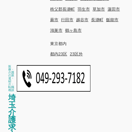
秩父郡長瀞町
羽生市
草加市
蓮田市
蕨市
行田市
越谷市
長瀞町
飯能市
鴻巣市
鶴ヶ島市
東京都内
都内23区
23区外
医
療・
介護
の派
遣・
紹
介・
転職
相談
埼
玉
介
護
求