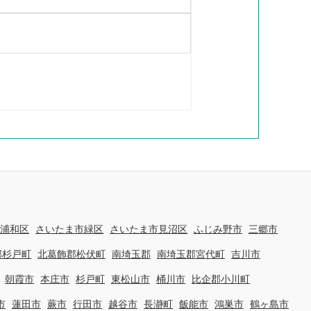
浦和区
さいたま市緑区
さいたま市見沼区
ふじみ野市
三郷市
郡杉戸町
北葛飾郡松伏町
南埼玉郡
南埼玉郡宮代町
吉川市
朝霞市
本庄市
杉戸町
東松山市
桶川市
比企郡小川町
市
蓮田市
蕨市
行田市
越谷市
長瀞町
飯能市
鴻巣市
鶴ヶ島市