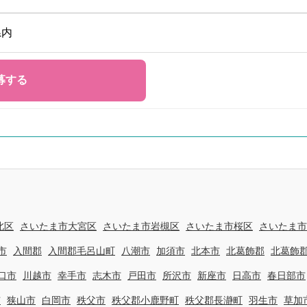
県内
北区
さいたま市大宮区
さいたま市岩槻区
さいたま市桜区
さいたま市
市
入間郡
入間郡毛呂山町
八潮市
加須市
北本市
北葛飾郡
北葛飾
口市
川越市
幸手市
志木市
戸田市
所沢市
新座市
日高市
春日部市
市
狭山市
白岡市
秩父市
秩父郡小鹿野町
秩父郡長瀞町
羽生市
草加