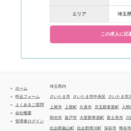
エリア
埼玉
埼玉県内
ホーム
申込フォーム
さいたま市
さいたま市中央区
さいたま市
よくあるご質問
上尾市
上里町
久喜市
児玉郡美里町
入間
会社概要
和光市
坂戸市
大里郡寄居町
富士見市
川
管理者ログイン
比企郡嵐山町
比企郡滑川町
深谷市
熊谷