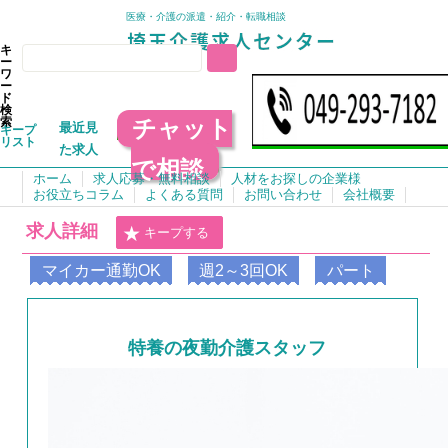
医療・介護の派遣・紹介・転職相談
キ
ー
ワ
ー
ド
検
チャット
索
最近見
キープ
リスト
た求人
で相談
ホーム
求人応募・無料相談
人材をお探しの企業様
お役立ちコラム
よくある質問
お問い合わせ
会社概要
求人詳細
キープする
マイカー通勤OK
週2～3回OK
パート
特養の夜勤介護スタッフ