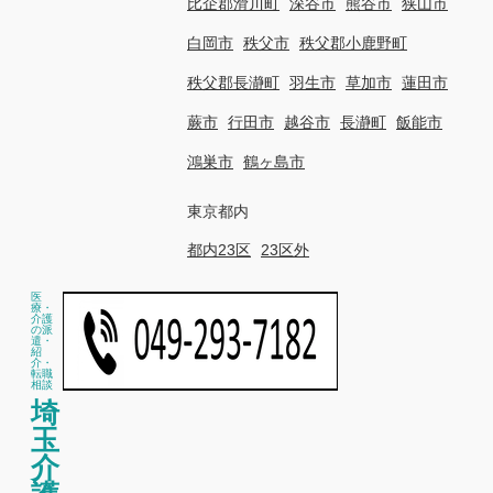
比企郡滑川町
深谷市
熊谷市
狭山市
白岡市
秩父市
秩父郡小鹿野町
秩父郡長瀞町
羽生市
草加市
蓮田市
蕨市
行田市
越谷市
長瀞町
飯能市
鴻巣市
鶴ヶ島市
東京都内
都内23区
23区外
医
療・
介護
の派
遣・
紹
介・
転職
相談
埼
玉
介