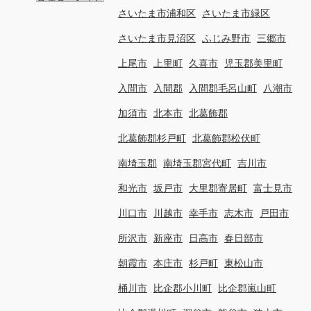
さいたま市浦和区
さいたま市緑区
さいたま市見沼区
ふじみ野市
三郷市
上尾市
上里町
久喜市
児玉郡美里町
入間市
入間郡
入間郡毛呂山町
八潮市
加須市
北本市
北葛飾郡
北葛飾郡杉戸町
北葛飾郡松伏町
南埼玉郡
南埼玉郡宮代町
吉川市
和光市
坂戸市
大里郡寄居町
富士見市
川口市
川越市
幸手市
志木市
戸田市
所沢市
新座市
日高市
春日部市
朝霞市
本庄市
杉戸町
東松山市
桶川市
比企郡小川町
比企郡嵐山町