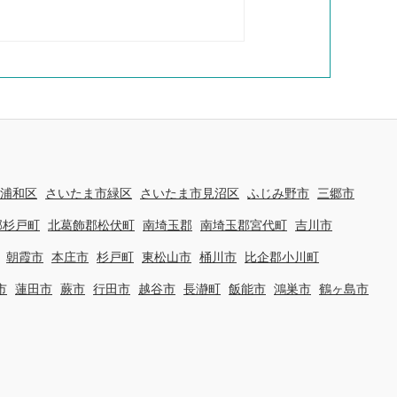
浦和区
さいたま市緑区
さいたま市見沼区
ふじみ野市
三郷市
郡杉戸町
北葛飾郡松伏町
南埼玉郡
南埼玉郡宮代町
吉川市
朝霞市
本庄市
杉戸町
東松山市
桶川市
比企郡小川町
市
蓮田市
蕨市
行田市
越谷市
長瀞町
飯能市
鴻巣市
鶴ヶ島市