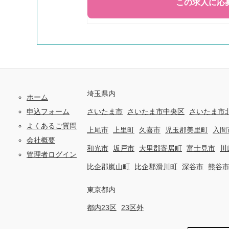
埼玉県内
ホーム
申込フォーム
さいたま市
さいたま市中央区
さいたま市
よくあるご質問
上尾市
上里町
久喜市
児玉郡美里町
入間
会社概要
和光市
坂戸市
大里郡寄居町
富士見市
川
管理者ログイン
比企郡嵐山町
比企郡滑川町
深谷市
熊谷
東京都内
都内23区
23区外