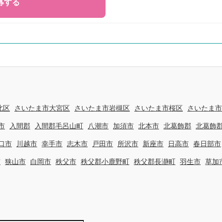
北区
さいたま市大宮区
さいたま市岩槻区
さいたま市桜区
さいたま市
市
入間郡
入間郡毛呂山町
八潮市
加須市
北本市
北葛飾郡
北葛飾
口市
川越市
幸手市
志木市
戸田市
所沢市
新座市
日高市
春日部市
市
狭山市
白岡市
秩父市
秩父郡小鹿野町
秩父郡長瀞町
羽生市
草加